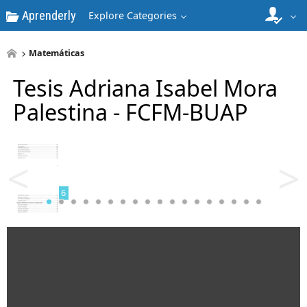
Aprenderly
Explore Categories
4
Matemáticas
Tesis Adriana Isabel Mora
Palestina - FCFM-BUAP
5
<
>
6
7