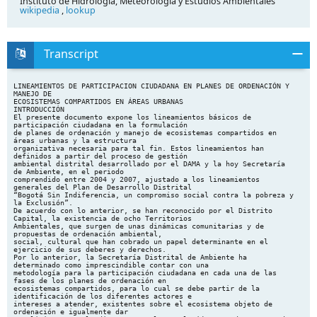
Instituto de Hidrología, Meteorología y Estudios Ambientales
wikipedia
,
lookup
Transcript
LINEAMIENTOS DE PARTICIPACION CIUDADANA EN PLANES DE ORDENACIÓN Y MANEJO DE ECOSISTEMAS COMPARTIDOS EN ÁREAS URBANAS INTRODUCCIÓN El presente documento expone los lineamientos básicos de participación ciudadana en la formulación de planes de ordenación y manejo de ecosistemas compartidos en áreas urbanas y la estructura organizativa necesaria para tal fin. Estos lineamientos han definidos a partir del proceso de gestión ambiental distrital desarrollado por el DAMA y la hoy Secretaría de Ambiente, en el periodo comprendido entre 2004 y 2007, ajustado a los lineamientos generales del Plan de Desarrollo Distrital “Bogotá Sin Indiferencia, un compromiso social contra la pobreza y la Exclusión”. De acuerdo con lo anterior, se han reconocido por el Distrito Capital, la existencia de ocho Territorios Ambientales, que surgen de unas dinámicas comunitarias y de propuestas de ordenación ambiental, social, cultural que han cobrado un papel determinante en el ejercicio de sus deberes y derechos. Por lo anterior, la Secretaría Distrital de Ambiente ha determinado como imprescindible contar con una metodología para la participación ciudadana en cada una de las fases de los planes de ordenación en ecosistemas compartidos, para lo cual se debe partir de la identificación de los diferentes actores e intereses a atender, existentes sobre el ecosistema objeto de ordenación e igualmente dar cumplimiento con lo dispuesto en la resolución 1184 de mayo 25 de 2007, por medio de la cual se ordena a la Oficina de Participación Comunitaria, Educación ambiental y comunicaciones “DEFINIR LOS LINEAMIENTOS DE PARTICIPACIÓN PARA LA ORDENACIÓN DE ECOSISTEMAS Y SE DICTAN OTRAS DISPOSICIONES”. Así mismo, ante la situación de graves impactos ambientales que afectan a la comunidad, se ha generado un esquema de gestión que involucra por parte de los distintos actores vinculados al tema ambiental, el reconocimiento de las problemáticas, promueve el enfoque territorial y sistémico como lineamiento de primer orden en las políticas, orientaciones y acciones, que permitirán a la administración distrital el reconoconocimiento de dinámicas y procesos socio ambientales para avanzar en la resolución conjunta de situaciones ambientales conflictivas (prioritarias) de la ciudad, la cual debe orientarse a la aplicación de la normatividad vigente y los modelos en donde se establece la forma técnica para la recuperacion, restauración y conservacion de los ecosistemas. MARCO NORMATIVO De conformidad con los artículos 2 y 79 de la Constitución Política de Colombia, se establece como fines esenciales del Estado garantizar la participación de la comunidad en las decisiones que puedan afectarlo y gozar de un ambiente sano. Lo anterior, en armonía con los artículos 3º numerales 2, 3 y 4; y 4º de la Ley 388 de 1997; y los artículos 33 y 69 de la Ley 99 de 1993, Decreto 2811 de 1974, Decretos 1604 y 1729 de 2002, en donde se establece que la formulación del Plan de Ordenación y Manejo Ambiental de un Ecosistema a intervenir, se debe realizar mediante un proceso participativo con los actores sociales e institucionales del área de referencia. Igualmente el articulo 1º, numeral 10 de la Ley 99 de 1993 delega en organizaciones ambientales funciones en la administración de los ecosistemas. 1 En este orden de ideas, se hace determinante la aplicación del Decreto 061 del 2003 que establece el Plan de Gestión Ambiental, de la “Guía técnica para la restauración de áreas de ronda y nacederos del Distrito Capital” y lo que se plantea en el PGA Distrital y en el POT sobre principios y objetivos frente a la estrategia de participación1. ESTRUCTURA ORGANIZATIVA DEL PROCESO PARTICIPATIVO EN LA ORDENACIÓN DE ECOSISTEMAS COMPARTIDAS EN AREAS URBANAS El proceso de ordenación de ecosistemas compartidos, se fundamenta en el ejercicio de los derechos de participación en las decisiones, lo que conlleva al requerimiento de incluir a todos los actores interesados. En concordancia con el decreto 1421 de 1993, son las Localidades el nivel administrativo que tiene definidas instancias que garantizan la participación en el proceso de ordenación de ecosistemas compartidos en áreas urbanas Se articulan a este nivel local, los territorios ambientales, definidos a partir de la gestión ambiental en el Distrito Capital, que se estructura a partir de dinámicas ambientales, socioculturales y económicas, e integran ecosistemas que sobrepasan el nivel local y en donde participan históricamente movimientos sociales, en donde se encuentran situaciones ambientales conflictivas de gran impacto para la ciudad. Según los Decretos 1604 y 1729 de 2002; deberá conformarse las Comisiones Conjuntas, con las autoridades ambientales competentes para la ordenación de los ecosistemas compartidos. INTEGRANTES, FUNCIONES Y ELECCIÓN DE REPRESENTANTES ORDENACIÓN DE ECOSISTEMAS COMPARTIDAS AL PROCESO DE NIVEL LOCAL: Integrantes: Comisión Ambiental Local; definida mediante decreto 697 de 1993. Lineamientos en el proceso de ordenación:     Facilitar y promover la participación, en el contexto de la formulación del Plan de Ordenación y Manejo de Ecosistema. Nombrar los representantes de la CAL al Consejo de Ecosistema. Armonizar la formulación y ejecución de agendas y planes ambientales locales, con el ejercicio de formulación del Plan de Ordenación y Manejo de Ecosistemas. Preparar y presentar la Propuesta Presupuestal Ambiental Local, para la ejecución del Plan de Ordenación y Manejo de Ecosistemas. Lograr alrededor del Plan de Ordenamiento Territorial, una movilización social que permita entender los alcances referentes a las políticas de ocupación, uso, desarrollo y crecimiento de la ciudad. Crear el Consejo Consultivo de Ordenamiento - de acuerdo con la Ley 388 de 1997, artículo 29 - para reforzar las organizaciones y mecanismos de participación ciudadana; en lo referente a la vigilancia y seguimiento del Plan de Ordenamiento Territorial. Establecer mecanismos que informen a la ciudadanía sobre los avances que se logren en la aplicación del Plan de Ordenamiento Territorial y permitan su medición. Facilitar la participación de la comunidad en el control del cumplimiento de las normas urbanas. 1 2    Coordinar, programar, apoyar y ejecutar acciones que permitan mejorar la calidad ambiental y la recuperación y protección ambiental de los ecosistemas y de la estructura ecológica principal en la Localidad de acuerdo con la formulación del Plan de Ordenación de Ecosistema. Articular los resultados del ejercicio de formulación del Plan al sistema de información local. Garantizar la información requerida para la ordenación del ecosistema, que se produzca en el nivel local. Elección de los representantes de la CAL Son elegidos de acuerdo a lo establecido en el Decreto 697 de 1993 y sus modificatorios. NIVEL TERRITORIAL: Integrantes: 1. Consejo de Ecosistema: Conformado por:       Cada uno de los Alcaldes de las Localidades que integran directamente la ecosistema. Dos representantes de las organizaciones cívicas ecológicas y ambientales que actúen en la localidad por cada Comisión Ambiental Local que integran el territorio. Dos representantes ambientales de cada Localidad directa de la ecosistema. Un representante del sector productivo que impacta la ecosistema. Un representante del sector académico con injerencia en el proceso territorial. Un representante por cada una de las entidades que integran el Sistema Ambiental del Distrito Capital - SIAC Funciones del Consejo de Ecosistema en el proceso de ordenación: Además de las establecidas en la Guía Técnico Científica del IDEAM, tendrá las siguientes funciones:     Elegir los representantes de la comunidad al Comité Técnico Social. Garantizar las convocatorias tanto a las sesiones del Consejo, como a las demás actividades propias de la ordenación. Definir reglamento interno para su funcionamiento. Concertar el plan formulado por la Comisión Técnico Social Elección de los integrantes del Consejo de Ecosistema     Cada una de la Comisiones Ambientales Locales enviará a sus representantes ambientales. Los dos representantes por localidad directa de la ecosistema en ordenación, serán elegidos por convocatoria de la SDA a actores comunitarios cualificados de los procesos territoriales. El sector privado, cuya actividad se desarrolle en la ecosistema en ordenación, realizará una asamblea en donde se efectuará la elección de su representante. El representante del sector académico, será elegido mediante reunión convocada por la Secretaría Distrital de Ambiente, conforme a su trabajo desarrollado en la ecosistema en ordenación. 3  Los representantes de las entidades del SIAC, deberán ser designados por acta firmada por los representantes legales de cada una de ellas. 2. Comisión Técnico Social: Conformada por:     Representante Ambiental del Consejo de Planeación Local de cada una de las localidades que integran la ecosistema en ordenación Un equipo técnico de apoyo de la Secretaría Distrital de Ambiente según la temática ambiental a desarrollar Un equipo interdisciplinario de especialistas o consultores con conocimiento técnico y científico en ordenación de ecosistemas, con un sentido participativo en sus acciones. Dos representantes de la comunidad con conocimiento de las temáticas abordadas en el proceso de ordenación del ecosistema. Funciones:      Acopiar y analizar la información de todas las fases. Apoyar la formulación del Plan de ordenación en todas sus fases. Revisar las objeciones y ajustes propuestos en el ejercicio de formulación y ejecución del plan de ordenación del ecosistema. Servir de órgano consultivo y asesor del Consejo de ecosistema. Generar interacción entre los representantes de la autoridad ambiental y los representantes de la comunidad Elección de los integrantes de la Comisión Técnico Social:    El equipo técnico de apoyo de la Secretaría Distrital de Ambiente lo designará la Secretaria Distrital de Ambiente El equipo interdisciplina