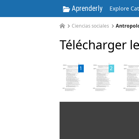
Aprenderly
Explore Ca
Ciencias sociales
Antropol
Télécharger le
1
2