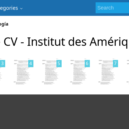
tegories
ogía
 CV - Institut des Améri
3
4
5
6
7