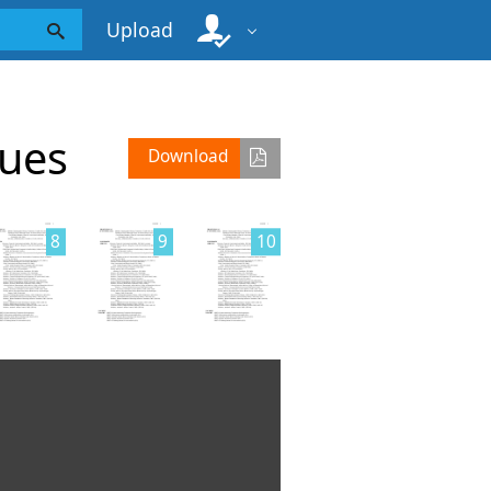
Upload
ques
Download
8
9
10