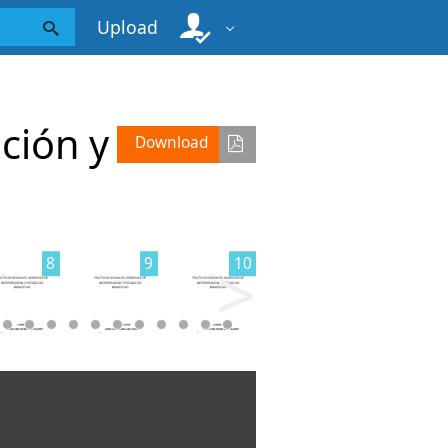
Upload
nción y
Download
>
8
9
10