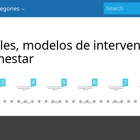
tegories
ales, modelos de interve
nestar
3
4
5
6
7