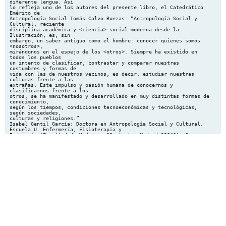
diferente lengua. Así
lo refleja uno de los autores del presente libro, el Catedrático
Emérito de
Antropología Social Tomás Calvo Buezas: “Antropología Social y
Cultural, reciente
disciplina académica y <ciencia> social moderna desde la
Ilustración, es, sin
embargo, un saber antiguo como el hombre: conocer quienes somos
<nosotros>,
mirándonos en el espejo de los <otros>. Siempre ha existido en
todos los pueblos
un intento de clasificar, contrastar y comparar nuestras
costumbres y formas de
vida con las de nuestros vecinos, es decir, estudiar nuestras
culturas frente a las
extrañas. Este impulso y pasión humana de conocernos y
clasificarnos frente a los
otros, se ha manifestado y desarrollado en muy distintas formas de
conocimiento,
según los tiempos, condiciones tecnoeconómicas y tecnológicas,
según sociedades,
culturas y religiones.”
Isabel Gentil García: Doctora en Antropología Social y Cultural.
Escuela U. Enfermería, Fisioterapia y
Podología (Facultad de Medicina 3ª planta, Madrid 28040). Correo
electrónico:
[email protected]
1
1
revista de recerca i investigació en antropologia
perifèria
Número 8, junio 2008
www.periferia.name
Este libro consta de seis partes. Las cinco primeras escritas por
el Catedrático
Emérito de Antropología Social de la Universidad Complutense de
Madrid, Tomás
Calvo Buezas, son el resultado sensato y reflexivo de toda una
vida dedicada a la
docencia e investigación en el campo de la Antropología Social y
Cultural. El doctor
Calvo Buezas como director del Centro de Estudios sobre