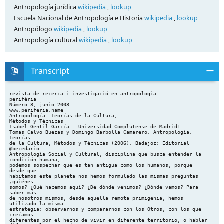
Antropología jurídica
wikipedia
,
lookup
Escuela Nacional de Antropología e Historia
wikipedia
,
lookup
Antropólogo
wikipedia
,
lookup
Antropología cultural
wikipedia
,
lookup
Transcript
revista de recerca i investigació en antropologia
perifèria
Número 8, junio 2008
www.periferia.name
Antropología. Teorías de la Cultura,
Métodos y Técnicas
Isabel Gentil García - Universidad Complutense de Madrid1
Tomas Calvo Buezas y Domingo Barbolla Camarero. Antropología.
Teorías
de la Cultura, Métodos y Técnicas (2006). Badajoz: Editorial
@becedario
Antropología Social y Cultural, disciplina que busca entender la
condición humana,
podemos sospechar que es tan antigua como los humanos, porque
desde que
habitamos este planeta nos hemos formulado las mismas preguntas
¿quiénes
somos? ¿Qué hacemos aquí? ¿De dónde venimos? ¿Dónde vamos? Para
saber más
de nosotros mismos, desde aquella remota primigenia, hemos
utilizado la misma
estrategia: observarnos y compararnos con los Otros, con los que
creíamos
diferentes por el hecho de vivir en diferente territorio, o hablar