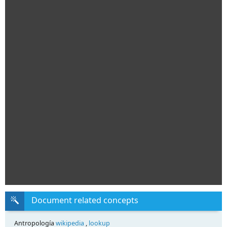
Document related concepts
Antropología
wikipedia
,
lookup