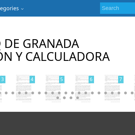
tegories
D DE GRANADA
ÓN Y CALCULADORA
3
4
5
6
7