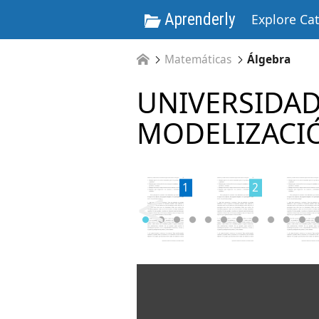
Aprenderly
Explore Ca
Matemáticas
Álgebra
UNIVERSIDA
MODELIZACI
<
1
2