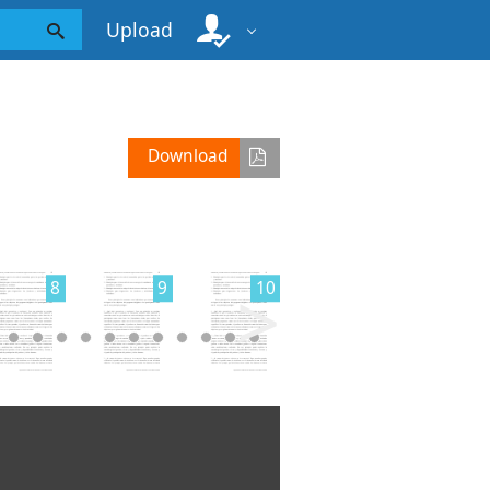
Upload
Download
>
8
9
10