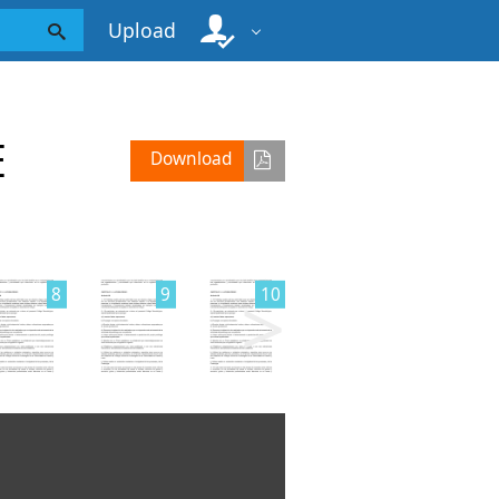
Upload
E
Download
>
8
9
10