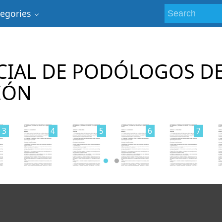
tegories
CIAL DE PODÓLOGOS D
EÓN
3
4
5
6
7