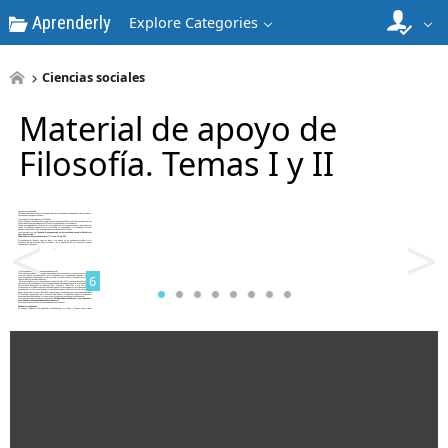
Aprenderly
Explore Categories
4
Ciencias sociales
Material de apoyo de
Filosofía. Temas I y II
5
<
>
6
7