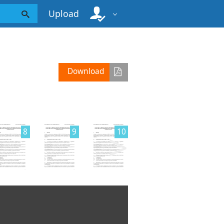
Upload
Download
>
8
9
10