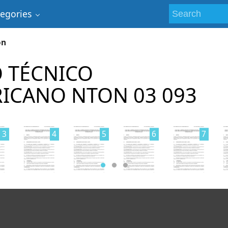
tegories
ón
 TÉCNICO
ICANO NTON 03 093
3
4
5
6
7