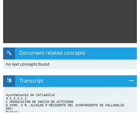
Document related concepts
no text concepts found
Transcript
Ayuntamiento de Valladolid
3.1.3.2.1.1
C OMUNICACIÓN DE INICIO DE ACTIVIDAD
E XCMO. S R. ALCALDE P RESIDENTE DEL AYUNTAMIENTO DE VALLADOLID
DNI:
Nombre:
1er Apellido:
2º Apellido:
ACTÚA EN CALIDAD DE :
Interesado
Representante
Habilitado
M EDIO O LUGAR A EFECTOS DE NOTIFICACIONES :
Vía: