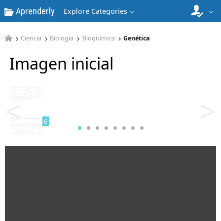
Aprenderly
Explore Categories
Ciencia
Biología
Bioquímica
Genética
Imagen inicial
5
<
>
6
7