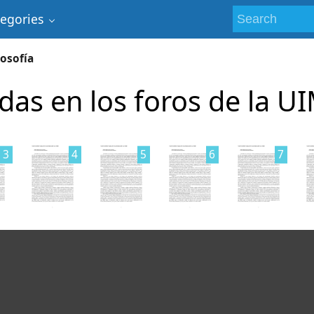
tegories
losofía
adas en los foros de la U
3
4
5
6
7