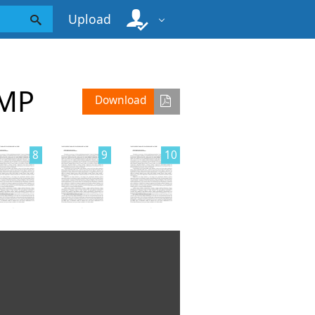
Upload
IMP
Download
8
9
10