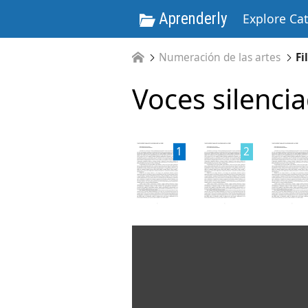
Aprenderly
Explore Ca
Numeración de las artes
Fi
Voces silenci
1
2