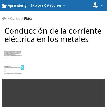
Aprenderly
Explore Categories
3
Ciencia
Física
Conducción de la corriente
eléctrica en los metales
4
5
6