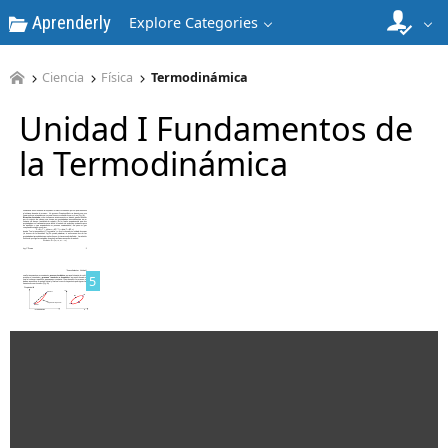
Aprenderly
Explore Categories
3
Ciencia
Física
Termodinámica
Unidad I Fundamentos de
la Termodinámica
4
5
6