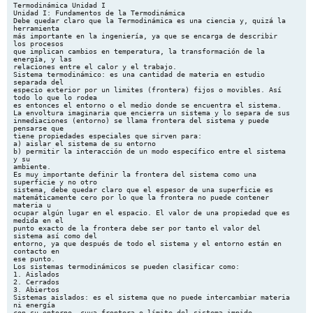
Termodinámica Unidad I Unidad I: Fundamentos de la Termodinámica Debe quedar claro que la Termodinámica es una ciencia y, quizá la herramienta más importante en la ingeniería, ya que se encarga de describir los procesos que implican cambios en temperatura, la transformación de la energía, y las relaciones entre el calor y el trabajo. Sistema termodinámico: es una cantidad de materia en estudio separada del especio exterior por un limites (frontera) fijos o movibles. Así todo lo que lo rodea es entonces el entorno o el medio donde se encuentra el sistema. La envoltura imaginaria que encierra un sistema y lo separa de sus inmediaciones (entorno) se llama frontera del sistema y puede pensarse que tiene propiedades especiales que sirven para: a) aislar el sistema de su entorno b) permitir la interacción de un modo específico entre el sistema y su ambiente. Es muy importante definir la frontera del sistema como una superficie y no otro sistema, debe quedar claro que el espesor de una superficie es matemáticamente cero por lo que la frontera no puede contener materia u ocupar algún lugar en el espacio. El valor de una propiedad que es medida en el punto exacto de la frontera debe ser por tanto el valor del sistema así como del entorno, ya que después de todo el sistema y el entorno están en contacto en ese punto. Los sistemas termodinámicos se pueden clasificar como: 1. Aislados 2. Cerrados 3. Abiertos Sistemas aislados: es el sistema que no puede intercambiar materia ni energía con su entorno, cuya frontera o límite del sistema impide cualquier tipo de intercambio. Sistema cerrado: es el sistema que sólo puede intercambiar energía con su entorno, pero no materia, es decir, aquel cuya frontera admite únicamente el intercambio de energía (no hay variación en la masa). Sistema abierto: es el sistema que puede intercambiar materia y energía con su entorno (hay variación de masa). Al trabajar con dispositivos tales como motores es a menudo útil definir el sistema dentro de un volumen identificable ya sea fijo o deformable donde se presentan tanto flujo de entrada como flujo de salida. Esto se llama un volumen de control. Estado de un sistema: refiere a la condición de un sistema descrito por sus propiedades, o sea, la existencia de un sistema termodinámico en un determinado instante de tiempo se describe por un conjunto interrelacionado de cantidades susceptibles de ser medidas llamadas Propiedades Termodinámicas. La condición descrita por dichas propiedades define un Estado. Ing. F Duran 1 Termodinámica Unidad I Podemos decir que una propiedad termodinámica es una característica macroscópica y observable de un sistema, tales como: masa, volumen, energía, presión, temperatura, y sus valores dependen estrictamente de la condición instantánea durante la cual son medidos. Para describir un sistema y predecir su comportamiento se requiere del conocimiento de sus propiedades. Las propiedades termodinámicas cuyos valores dependen del tamaño del sistema son llamadas propiedades extensivas (masa, volumen, capacidad calorífica, entropía, etc.). Las propiedades extensivas son aditivas, así, si el sistema se divide en un número de subsistemas, el valor de la propiedad para el sistema entero es igual a la suma de los valores de los subsistemas. Por otro lado las propiedades intensivas no dependen de la cantidad presente de materia y éstas no son aditivas, y pueden variar de un punto a otro dentro del sistema, como es el caso de la temperatura, la presión, la viscosidad, volumen especifico, etc. Propiedades especificas son las propiedades extensivas por unidad de masa, ejemplo: volumen especifico (v = V/m), energía total especifica (e = E/m). Las propiedades intensivas podrían ser funciones del espacio y del tiempo, mientras que las extensivas en su mayoría varían con el tiempo. Para mostrar la diferencia entre las propiedades extensivas e intensivas veamos el siguiente ejemplo, sea una cantidad de materia cuya temperatura es uniforme, si la divide en dos partes. La masa total es la suma de cada masa parcial y el volumen total es la suma de los volúmenes parciales, sin embargo, la temperatura total no es la suma de las temperaturas de cada parte, ya que es la misma para cada parte. La masa y el volumen son extensivas y se denotan con letras en minúscula, pero la temperatura es intensiva, se denotan con letras en mayúscula. Equilibrio: Un sistema está en equilibrio termodinámico cuando no se observa ningún cambio en sus propiedades termodinámicas a lo largo del tiempo. Los estados de equilibrio son, por definición, estados independientes del tiempo. Un sistema en equilibrio termodinámico satisface: 1. Equilibrio mecánico (ningunas fuerzas desequilibradas) 2. Equilibrio térmico (ningunas diferencias de la temperatura) 3. Equilibrio químico. Un estado de no equilibrio es un estado con intercambios netos de masa o energía y sus parámetros característicos dependen en general de la posición y del tiempo. Si no dependen del tiempo, pero necesitan de la intervención del entorno para mantener sus valores se dice que se trata de un estado estacionario fuera del equilibrio. Proceso: es una transformación que produce un cambio de estado en un sistema, se refiere al cambio de estado desde un estado inicial hasta un estado final. Conocer el proceso significa conocer no sólo los estados final e inicial sino las interacciones experimentadas por el sistema mientras está en comunicación con su medio o entorno (transferencia de trabajo, transferencia de calor, transferencia de masa, transferencia de entropía). La trayectoria o ruta del proceso es la sucesión de estados que ha seguido o recorrido el sistema desde el estado inicial hasta el estado final. Proceso isotérmico: es aquel durante el Ing. F Duran 2 Termodinámica Unidad I cual la temperatura es constante, proceso isobárico: es aquel durante el cual la presión es constante y proceso isocórico o isométrico: es aquel durante el cual el volumen especifico permanece constante. Para describir un proceso se deben especificar su estado inicial y final así como la trayectoria que siguen las iteraciones con el medio (Fig. IA) Propiedad A Estado 2 P B M Trayectoria del proceso Estado 1 Propiedad B Fig I.A N A V Fig I.B Un ciclo termodinámico es un proceso especial en el cual el estado inicial coincide con el estado final. Esto significa que las propiedades del sistema al inicio y la final del proceso son iguales. Supongamos que el estado de un sistema cualquiera sea función de dos propiedades por ejemplo la presión (P) y el volumen especifico (v) y que A es el estado inicial (Fig. IB), un proceso es AMB; si del estado B se continua con el segundo proceso BNA, el sistema vuelve a sus estado inicial, entones diremos que ha recorrido un ciclo. Aunque un sistema ha vuelto a su estado original y ha terminado un ciclo, el estado de los alrededores pudo haber cambiado. Procesos Cuasiequilibrio (cuasiestaticos): es aquel proceso en el cual las desviaciones a partir del equilibrio son infinitesimales, de manera que es posible considerar como estados de equilibrio a todos los estados por los que atraviesa el sistema durante el proceso. Un proceso Cuasiequilibrio se denota con una línea continua, mientras que con una línea no continúa el que no lo es (Fig. IA). Ecuación de estado: como indicamos anteriormente un estado queda definido por el conjunto de valores que toman sus propiedades termodinámicas en un instante de tiempo (variables de estado). Es un hecho experimental que dos propiedades son necesarias para definir el estado de cualquier sustancia pura en equilibrio o que experimenta un proceso cuasiestatico, Así para un gas compresible simple como aire, P = f(v, T ) , o bien v = f(P, T ), o bien T = f(P, v) donde T es la temperatura, P la presión y v es el volumen por unidad de masa (el inverso de la densidad 1/ρ).En pocas palabras, si conocemos dos de las propiedades termodinámicas cuales fueran, la tercera está definida. La relación funcional que liga las variables de estado se llama ecuación de estado. Es decir: E = f(x1, x2, x3......xn) Ing. F Duran 3 Termodinámica Unidad I Funciones de estado: son aquellas que no dependen de la trayectoria seguida cuando se produce un cambio de estado, o sea que existe un valor definido para cada propiedad que corresponde a un estado. Las diferenciales de las funciones de estado son diferenciales exactas y la integración es simple  2 1 dV  V2  V1 Podemos hablar del volumen del estado 1 y del volumen del estado 2, y el cambio de volumen dependerá solamente de los estados inicial y final. Funciones de trayectoria: son aquellas que dependen de la trayectoria seguida cuando se produce un cambio de estado. Las diferenciales de las funciones de trayectoria son diferenciales inexactas. 2  W  W 1 2 1 Lo cual indica el trabajo realizado durante el cambio de estado 1 al 2, nunca escribiremos W 2 – W 1. Temperatura: la temperatura de un cuerpo es su estado térmico considerado con referencia a su posibilidad de transmitir calor. Es una propiedad intensiva. Escalas de temperatura: toda escala debe referirse a puntos fijos, los cuales deben corresponder a estados térmicos perfectamente definidos, las distintas escalas térmicas son: Centígrada: O también conocida como Celsius, que asigna al cero al estado térmico correspondiente al punto de congelación del agua y 100 grados al punto de ebullición del agua, designándose con la abreviatura oC. Fahrenheit: Que establece los grados 32 y 212 para los estados térmicos mencionados, designándose con la abreviatura oF. Estas dos escalas, la Fahrenheit y la Centígrada, son relativas; esto es; el punto correspondiente al cero fue establecido arbitrariamente por sus investigadores. Frecuentemente es necesario utilizar las temperaturas absolutas (o temperatura termodinámica) en lugar de los valores relativos. En las escalas absolutas las temperaturas son independientes de cualquier sustancia termométrica. Kelvin: Escala absoluta relacionada c