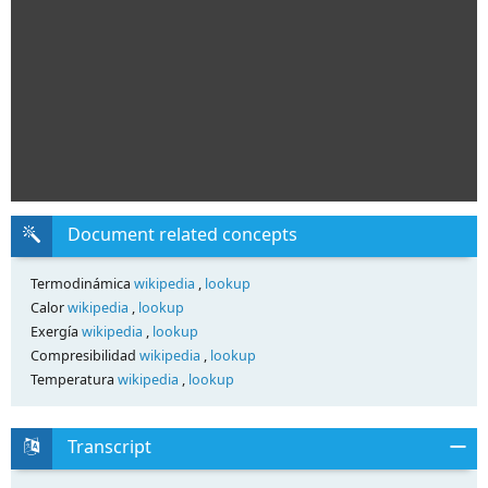
Document related concepts
Termodinámica
wikipedia
,
lookup
Calor
wikipedia
,
lookup
Exergía
wikipedia
,
lookup
Compresibilidad
wikipedia
,
lookup
Temperatura
wikipedia
,
lookup
Transcript