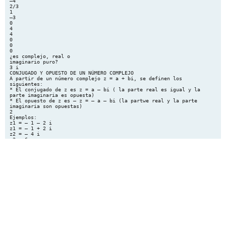
–4
2/3
1
–3
0
4
4
0
0
0
¿es complejo, real o
imaginario puro?
3 i
CONJUGADO Y OPUESTO DE UN NÚMERO COMPLEJO
A partir de un número complejo z = a + bi, se definen los
siguientes:
* El conjugado de z es z = a – bi ( la parte real es igual y la
parte imaginaria es opuesta)
* El opuesto de z es – z = – a – bi (la partwe real y la parte
imaginaria son opuestas)
2
Ejemplos:
z1 = – 1 – 2 i
z1 = – 1 + 2 i
z2 = – 4 i
z3 = 6
z2 = 4 i
z3 = 6
– z1 = 1 + 2 i
– z2 = – 4 i
– z3 = – 6
Ejercicio 4: Completen el siguiente cuadro:
z
–z
z
⅔+¾ i
2–6 i
–7+
3 i
–3
–