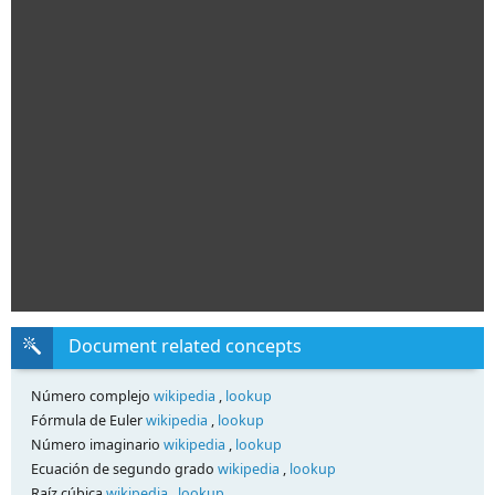
Document related concepts
Número complejo
wikipedia
,
lookup
Fórmula de Euler
wikipedia
,
lookup
Número imaginario
wikipedia
,
lookup
Ecuación de segundo grado
wikipedia
,
lookup
Raíz cúbica
wikipedia
,
lookup