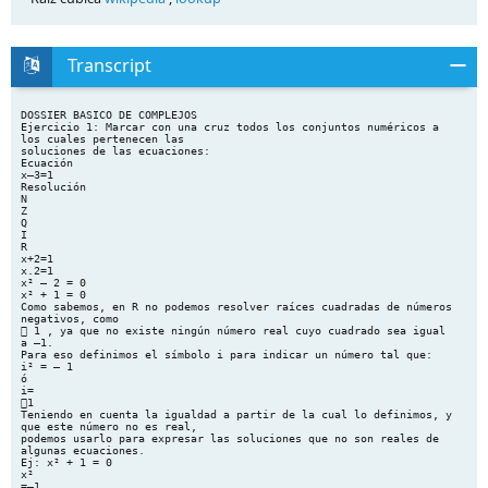
Transcript
DOSSIER BASICO DE COMPLEJOS
Ejercicio 1: Marcar con una cruz todos los conjuntos numéricos a
los cuales pertenecen las
soluciones de las ecuaciones:
Ecuación
x–3=1
Resolución
N
Z
Q
I
R
x+2=1
x.2=1
x² – 2 = 0
x² + 1 = 0
Como sabemos, en R no podemos resolver raíces cuadradas de números
negativos, como
 1 , ya que no existe ningún número real cuyo cuadrado sea igual
a –1.
Para eso definimos el símbolo i para indicar un número tal que:
i² = – 1
ó
i=
1
Teniendo en cuenta la igualdad a partir de la cual lo definimos, y
que este número no es real,
podemos usarlo para expresar las soluciones que no son reales de
algunas ecuaciones.
Ej: x² + 1 = 0
x²
=–1