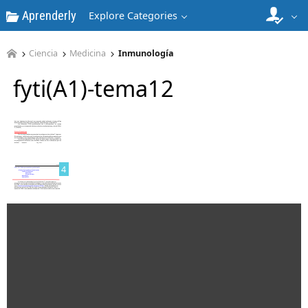
Aprenderly
Explore Categories
Ciencia
Medicina
Inmunología
fyti(A1)-tema12
3
4
5