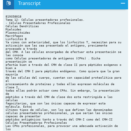
Transcript
819358018 Tema 12: Células presentadoras profesionales. - Células Presentadoras Profesionales Células Dendríticas Mieloides Plasmocitoides Macrófagos Linfocitos B Ya vimos con anterioridad, que los linfocitos T, necesitan para su activación que les sea presentado el antígeno, previamente procesado a través del CMH. A las células encargadas de efectuar esta presentación se las conoce como Células presentadoras de antígenos (CPAs) . Dicha presentación se efectúa bien a través del CMH de clase II para péptidos exógenos o bien a través del CMH I para péptidos endógenos. Como quiera que la gran mayoría de las células del cuerpo, cuentan con capacidad proteolítica para el procesamiento de proteínas y todas ellas expresan moléculas de clase I, todas ellas podrán actuar como CPAs. Sin embargo, la presentación de péptidos a través del CMH de clase dos esta restringida a las células fagocitarias, que son las únicas capaces de expresar esta molécula. Estos últimos tipos de células, son los que definen las denominadas células presentadoras profesionales, ya que serían las únicas capaces de presentar péptidos antigénicos tanto a través del CMH-I como del CMH-II Células Presentadoras Profesionales Las CPAs profesionales, para provocar una adecuada activación de los linfocitos, deben, como ya se ha mencionado, deben por un lado ser capaces de presentar péptidos antigénicos junto con moléculas CMH de ambas clases, y por otro ser capaces de provocar una segunda señal realizada a través de las denominadas moléculas coestimuladoras, especialmente la llamada B7 Las diferentes CPAs profesionales van a diferenciarse en ciertas propiedades y en la expresión de las moléculas coestimuladores y las del CMHII. (Cuadro) Células Dendríticas Son las especialistas en presentar los antígenos a las células T vírgenes. Sin embargo, esta función solo la realizaran las células dendríticas maduras que se convertirán en las estimuladoras más potentes de los linfocitos T vírgenes Las Células dendríticas (CD), tienen un doble origen, derivando tanto de los progenitores mieloides como linfoides, ambas se van a diferenciar por los 819358018. 08/08/2017 Pág. 1 de 6 819358018 receptores tipo Toll que expresan en su superficie. Células Dendríticas de origen mieloide Presentan los marcadores CD11c+ y CD123bajo. Se presentan en dos estadios que difieren tanto en su fenotipo como en su funcionalidad: CD inmaduras: Las CD inmaduras se encuentran de forma permanente en los tejidos periféricos, y al revés de lo cabría esperar de otros tipos celulares, en las que la inmadurez se asocia con su afuncionalidad, en este caso, no es así, cumpliendo dos funciones esenciales: 1.- Capturar y procesar antígenos en los tejidos periféricos. Su actividad en este sentido es extraordinaria. La captura de antígenos la efectúan sobre todo por endocitosis a través de receptores y macropinocitosis. Los receptores principales que actúan en la endocitosis serian; receptores para la fracción Fc de los anticuerpos, receptores CR3 y CR4 que actúan ligando fragmentos derivados del C3, receptores para proteínas de choque térmico, receptores scavenger (SR) y receptores lectina tipo C (CLR). Estos últimos tienen la particularidad que los antígenos interiorizados a su través son presentados tanto por la vía del CMH-II como del CMH-I, al liberar el antígeno directamente en el citoplasma celular. La macropinocitosis, no esta mediada por receptores y es la ingestión de grandes volúmenes de líquido 2.- Función de inmunovigilancia, al actuar como sensores del proceso inmunológico en el tejido periférico En este sentido hay que destacar que una de las características esenciales de este tipo celular es su plasticidad. El mismo tipo de célula enfrentadas a diferentes procesos inflamatorios, y en función del patrón de citoquinas, maduraran hacia perfiles diferentes, bien Th1, Th2 o bien iniciaran un proceso de tolerancia inmunológica. CD maduras: Una vez que las CDs inmaduras, han recibido estímulos inflamatorios o microbianos, especialmente a través de los TLR, que reconocerían los PAMP, se produce la inducción en las mismas de señales que llevaran a su maduración. Además de la maduración inducida por estímulos microbianos, las CDs pueden madurar por otros estímulos como son; citoquinas (TNF-α, IFN-), por contacto con otras células de la inmunidad innata (NK, Lδ), asi como por linfocitos T. En este último caso es primordial la interaccion del CD40 de las CDs con el CD40L expresado sobre la superficie de linfocitos T activados. Durante este proceso se producen una serie de cambios caracterizados por: 1.- Incremento de la expresión de receptores para quimioquinas, especialmente CCR7 para las quimioquinas CCL19 y CCL21, expresadas sobre todo en las HEV. 2.- Disminución de su capacidad endocítica, es decir perdida de la capacidad para capturar antígenos. 819358018. 08/08/2017 Pág. 2 de 6 819358018 3.- Incremento de la expresión de moléculas coestimuladoras CD40, CD80 (B7) y CD86 (receptor Fc) 4.- Aumento de la expresión del CMH-I y sobre todo CMH- II, lo que les permite presentar los péptidos de las proteínas que adquirieron en la fase inmadura de una forma estable y prolongada. 5.-Secreción de quimioquinas que atraen específicamente a las células T vírgenes. Esta quimioquina, llamada DC-CK, se expresa solo por las CD en los tejidos linfoides Juntamente con estos cambios se produce un incremento notable de la migración de las CDs inmaduras a los ganglios linfáticos, lugar donde en caso de infección se aglomeran gran cantidad de CDs maduras. Como ya se indico anteriormente la activación de diferentes TLRs, lleva a la producción de diferentes patrones de citoquinas lo que a su vez permite a las CDs madurar hacia distintos perfiles. De esta manera y a modo de resumen podríamos decir que las CD mieloides se producen en la médula ósea, desde donde migran a los tejidos periféricos. Allí presentan un fenotipo inmaduro, que se asocia con niveles bajos de moléculas CMH y la falta de expresión de la molécula coestimuladora B7, por lo que todavía no están equipadas para estimular a las células T vírgenes. Sin embargo, son muy activas fagocitando antígenos, tanto a través de receptores como por macropinocitosis. Estas CD inmaduras se encuentran en los tejidos periféricos. Cuando tiene lugar una infección y estimuladas por esta, migran por vía linfoide hasta los tejidos linfoides locales donde maduran para convertirse en células presentadoras de antígenos. En esta maduración tiene lugar una serie de cambios fenotípicos entre los que cabe resaltar: Un caso típico de CD inmaduras son las Células de Langerhans de la piel. Ocupan hasta el 25% del área superficial de la epidermis. Fagocitan activamente y contienen en su interior unos corpúsculos, llamados gránulos de Birbeck, que parecen ser fagosomas. La presencia de una infección desencadena la migración de estas células hacia los ganglios linfáticos regionales, se instalan en la zona T de los ganglios. Pierden rápidamente la capacidad de fagocitar y procesar antígenos y empiezan a expresar grandes cantidades de moléculas CMH y moléculas coestimuladoras B7 (que puede co-estimular a los linfocitos T vírgenes), así como gran cantidad de moléculas de adhesión (que interaccionan con las células T específicas para el antígeno). Células dendriticas de origen linfoide (plasmocitoides) Son células que difieren en sus características y funcionalidad de las anteriores. Se presentan, igualmente, en dos estados, inmaduro y maduro. Su aspecto morfológico es similar a las células plasmáticas. A diferencia de las anteriores las dendriticas plasmocitoides se ubican en la circulación y en los órganos linfoides secundarios y apenas tienen capacidad endocítica. Por su parte tampoco las maduras son capaces de activar los linfocitos T vírgenes. La 819358018. 08/08/2017 Pág. 3 de 6 819358018 presencia de los receptores tipo Toll 7 y 9 que reconocen ADN y RNA viral, conduce a estas células a la secreción grandes cantidades de interferones de tipo I (de 100 a 1000 veces más que una célula normal), desempeñando por ello un importante papel en la inmunidad antiviral. Además de estos interferones producen, aunque en cantidades mas moderadas TNF e IL-6. En cambio no producen IL-1, e IL-12 entre otras, citoquinas, estas últimas, que si son producidas por las mieloides. Estas células se producen en la médula ósea, migrando posteriormente a las areas T de los órganos linfoides secundarios. Su migración esta mediada por la L-selectina y del receptor CCR7 (ligando de la quimioquina CCL19). Despues de su activación estas células maduran por dos vías principales: 1.- Mediada por IFN-I, producidas por ellas mismas frente a la infección viral. Esta vía favorece la producción de IFN-gamma e IL-10, que lleva hacia un tipo de respuesta Th1. 2.- Mediada por IL-3, producida por eosinófilos, mastocitos y basófilos, en respuesta a las infecciones parasitarias. Esta segunda vía favorece la producción de IL-4, IL-5 e IL-10, que promueven hacia un tipo de respuesta Th2 En definitiva, parece que mientras que las mieloides tienen una importancia crucial en la activación de los linfocitos T vírgenes, las linfoides (plasmocitoides) están especializadas en la polarización (Th1 o Th2) de la respuesta, especialmente en las infecciones virales y parasitarias M Maaccrróóffaaggooss Los macrófagos son CPA que fagocitan activamente partículas grandes. Por su capacidad fagocitarla tienen una importante función en la presentación de agentes infecciosos fagocitados (en realidad sus componentes proteicos) a las células T, no a las vírgenes, función que cumplen en exclusividad las CDs mieloides, sino a las efectoras de memoria. Los macrófagos tienen constitutivamente una gran cantidad de receptores para componentes de las superficies microbianas. Sin embargo no tiene gran cantidad de moléculas de CMH de clase II. Durante el proceso infeccioso se secreta gamma-interferón que induce la expresión de moléculas de clase II y moléc