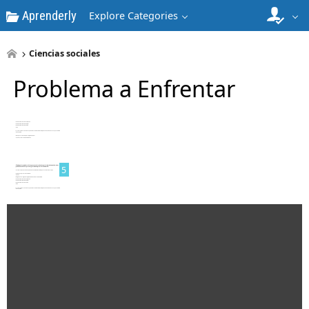
Aprenderly
Explore Categories
Ciencias sociales
Problema a Enfrentar
4
5
6