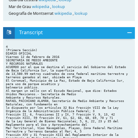
Mar de Grau
wikipedia
,
lookup
Geografía de Montserrat
wikipedia
,
lookup
Transcript
4
(Primera Sección)
DIARIO OFICIAL
Viernes 12 de febrero de 2016
SECRETARIA DE MEDIO AMBIENTE
Y RECURSOS NATURALES
ACUERDO por el que se destina al servicio del Gobierno del Estado
de Baja California Sur, la superficie
de 13,580.99 metros cuadrados de zona federal marítimo terrestre y
terrenos ganados al mar, ubicada en Playa
El Coromuel, Municipio de La Paz, Estado de Baja California Sur,
para uso de parque acuático y
balneario público.
Al margen un sello con el Escudo Nacional, que dice: Estados
Unidos Mexicanos.- Secretaría de Medio
Ambiente y Recursos Naturales.
RAFAEL PACCHIANO ALAMÁN, Secretario de Medio Ambiente y Recursos
Naturales, con fundamento en
lo dispuesto por los artículos 32 Bis fracción VIII de la Ley
Orgánica de la Administración Pública Federal; 3
fracción II, 6, fracciones II y IX, 7 fracción V, 9, 13, 42
fracción XIII, 59 fracción IV, 61, 62, 66, 68, 69, 70 y 71
de la Ley General de Bienes Nacionales; 5, 6, 22, 23 y 35 del
Reglamento para el Uso y Aprovechamiento del
Mar Territorial, Vías Navegables, Playas, Zona Federal Marítimo
Terrestre y Terrenos Ganados al Mar; 4, 5
fracción XXV y 31 fracción XIII del Reglamento Interior de la