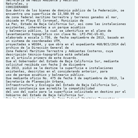
Secretaría de Medio Ambiente y Recursos
Naturales, y
CONSIDERANDO
Que dentro de los bienes de dominio público de la Federación, se
encuentra una superficie de 13,580.99 m2
de zona federal marítimo terrestre y terrenos ganados al mar,
ubicada en Playa El Coromuel, Municipio de
La Paz, Estado de Baja California Sur, así como las instalaciones
existentes, inherentes a un parque acuático
y balneario público, la cual se identifica en el plano de
levantamiento topográfico con clave No. LPZ-PAC-US-01,
elaborado a escala 1:750, de fecha septiembre de 2013, basado en
un sistema de coordenadas UTM,
proyectadas a WGS84, y que obra en el expediente 468/BCS/2014 del
archivo de la Dirección General de
Zona Federal Marítimo Terrestre y Ambientes Costeros, cuya
descripción técnico-topográfica está señalada
en el artículo primero de este Acuerdo.
Que el Gobernador del Estado de Baja California Sur, mediante
solicitud recibida con fecha 2 de diciembre
de 2013, pidió se le destine la superficie e instalaciones
existentes, descritas en el considerando anterior, para
uso de parque acuático y balneario público.
Que mediante oficio No. 475 de fecha 3 de septiembre de 2013, la
Secretaría de Planeación Urbana,
Infraestructura y Ecología del Estado de Baja California Sur,
emitió constancia que acredita la compatibilidad
del uso del suelo para la superficie solicitada en destino por el
Gobierno del Estado de Baja California Sur.
Que la Dirección General de Zona Federal Marítimo Terrestre y
Ambientes Costeros, emitió las opiniones
técnicas No. SGPA-DGZFMTAC-DDPIF-081/15 de fecha 25 de agosto de
2015, de la Dirección de
Delimitación, Padrón e Instrumentos Fiscales, y la No. SGPA-
DGZFMTAC-DMIAC-944/15 de fecha 28
de agosto del 2015, por la Dirección de Manejo Integral de
Ambientes Costeros, por lo que determinó que la
solicitud realizada por el Gobierno del Estado de Baja California
Sur, cumple técnica y ambientalmente con los
requerimientos establecidos en la normatividad vigente.
Que en virtud de que el Gobierno del Estado de Baja California