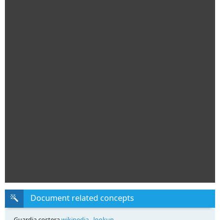
Document related concepts
Guardia costera
wikipedia
,
lookup