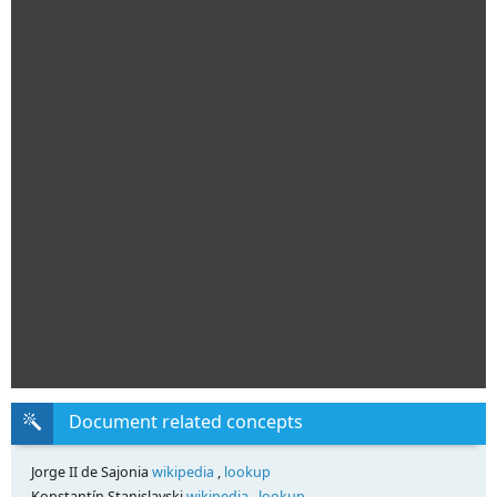
Document related concepts
Jorge II de Sajonia
wikipedia
,
lookup
Konstantín Stanislavski
wikipedia
,
lookup