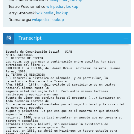
Teatro Posdramático
wikipedia
,
lookup
Jerzy Grotowski
wikipedia
,
lookup
Dramaturgia
wikipedia
,
lookup
Transcript
Escuela de Comunicación Social – UCAB ARTES ESCÉNICAS EL DIRECTOR DE ESCENA Las notas que aparecen a continuación entre comillas han sido extraídas del libro EL DIRECTOR Y LA ESCENA, de Edward Braun, editorial Galerna, Buenos Aires, 1986. EL TEATRO DE MEININGEN “El desarrollo histórico de Alemania, y en particular, la catastrófica Guerra de los Treinta Años (1618 – 1648), había evitado el surgimiento de un teatro nacional alemán hasta la segunda mitad del siglo XVIII. Pero estos mismos factores históricos proporcionaron una fuente de vigor que perdura hasta el presente (...) Surgieron en toda Alemania Teatros de Corte permanentes, alimentados por el orgullo local y la rivalidad de numerosos pequeños duques y príncipes. Es por eso que en el momento en que Bismark impuso la unidad nacional, 1866, era difícil encontrar un pueblo que no tuviera su teatro y compañías estables (ópera y ballet), sin mencionar la existencia de orquestas de gran envergadura. Es así que, en 1831, se abrió en Meiningen un teatro estable para drama y ópera...” Veamos cómo se desarrollan los primeros años de la compañía de Meiningen: “Bodenstedt, su nuevo director artístico, poeta y traductor de teatro renacentista inglés, se granjeó la buena voluntad del duque gracias a su insistencia en representar a Shakespeare sin cortes ni adulteraciones. Por otra parte, Bodenstet era también un seguidor de Goethe, quien como director artístico en el Teatro de la Corte de Weimar, había promovido las virtudes clásicas de moderación y balance en la producción y valoraba una dicción correcta mucho más que los efectos escénicos. Hacia 1870, al duque le resultaba imposible trabajar con Bodenstet y durante los próximos cinco años se desempeñó como su propio director artístico”. Debo aclarar en primer lugar que la existencia de estos “Teatros de Corte”, su proliferación y carácter permanente, ofreció un primer espacio de trabajo para el “Director de Escena”, quien cumplía en primer término la tarea de coordinar la producción teatral. En este sentido, todavía no se daba el paso a la figura del Director como creador, como figura de peso en el teatro. Como se pudo leer en el texto “Historia Básico del Arte Escénico”, justo antes del triunfo del realismo, asistimos a un teatro donde el actor era el protagonista, tiempo de grandes figuras de la escena, siendo lo más importante la correcta dicción, la actuación frontal dirigida y ofrecida al espectador, la voz y el gesto trabajados de forma tal que pudieran ser percibidos claramente por la audiencia como formas “estilizadas, sublimadas” que no buscaban imitar la expresión cotidiana, sino representar lo bello y perfecto. Vemos en la cita anterior un aspecto significativo: se dice que al Dique Jorge se le hizo imposible continuar trabajando con Bodenstedt, debido a que éste comulgaba con “las virtudes clásicas de moderación y balance en la producción y valoraba una dicción Escuela de Comunicación Social – UCAB ARTES ESCÉNICAS correcta...” Vale decir que el primer período de trabajo en el Teatro de Meiningen estuvo caracterizado por el tipo de teatro y de trabajo actoral descrito anteriormente. Pero el Duque Jorge buscaba ya otros tumbos de experimentación y desarrollo escénico. Sin embargo, en esta primera etapa ya se mostraban algunos aportes relevantes, con relación a la figura del Director Teatral. En primer lugar, desde sus inicios, el teatro de Meiningen trabajó bajo una férrea disciplina, dando mucha importancia a los detalles del escenario, al vestuario y a la disposición de los actores en el escenario. Dedicaban numerosas horas a montar una escena, especialmente aquellas de gran cantidad de actores en escena, preocupados por su colocación, sus movimientos y toda la relación del conjunto. Su obsesión por el realismo, por reproducir de forma fiel la realidad histórica (camino de trabajo determinado por el propio Duque Jorge), generó una gran capacidad para el desarrollo de escenografía y vestuario, llegando ellos a significar más que un simple decorado o un disfraz. Escenografía y vestuario significaban algo más, tenían peso en el conjunto e incluso generaban influencia en la forma que tomaba la representación por parte de los actores. “El duque Jorge fue asistido en la dirección artística por Ellen Franz y Ludwig Chronegk... La actriz, que se casó con el duque en 1873, participó en la selección y adaptación de textos y fue responsable de la instrucción de la compañía en interpretación y expresión. Sin embargo, habiendo sido ella misma entrenada en el estricto estilo formal desarrollado por Goethe en Weimar, nunca tuvo éxito en fomentar la naturalidad del discurso que el estilo de Meiningen requería (...) Chronegk tenía como tarea la administración de la compañía y la conducción de ensayos, así como también el traducir las instrucciones e ilustraciones de Jorge en el lenguaje de la acción escénica. Una relación semejante existía entre el duque y sus diseñadores: aquél llevaba a cabo la investigación y presentaba dibujos detallados que ellos vertían en términos plásticos”. Los montajes de la Compañía de Meiningen exigían grandes elencos, espléndidos vestuarios y escenografía de época, de períodos históricos relevantes. La compañía tenía alrededor de 70 miembros, pero en diversos montajes a menudo era necesario tener disponibles a al menos 200 actores. Era usual que cuando el grupo estuviese de gira utilizara actores locales para completar el elenco necesario para sus montajes, los cuáles debían adaptarse al método Meiningen. Chronegk era un verdadero dictador, así lo llegó a catalogar el mismo Stanislavsky, pero era necesario por la cantidad de detalles que debía manejar, el número de actores en escena en momentos determinados y la coherencia total que buscaba su teatro. Lo interesante, y también uno de sus aportes, es que en el Teatro de Meiningen no existían “Grandes Figuras”, pues se hacía énfasis en el trabajo de conjunto. Escuela de Comunicación Social – UCAB ARTES ESCÉNICAS Otro elemento que resalta es el método de trabajo. Por una parte, la actriz Ellen Franz realiza la instrucción en interpretación y expresión, vale decir, el trabajo sobre el actor. Por otra parte, Chronegk era el encargado de traducir, de llevar a escena, la visión del duque. Podemos decir que este último era el Director, mientras aquel era un asistente de dirección, con una carga muy alta de responsabilidad (y que en muchas ocasiones tuvo que llevar todo el peso de las producciones). Pero vemos aquí ya un proceso de Dirección. El duque generaba primero una imagen general, expresadas en dibujos, pinturas, diagramas. Chronegk debía llevar esto a la escena, al montaje, y los diseñadores del duque trabajar en la confección de los elementos de escenografía y seguramente de vestuario. Volvamos a la fuerte figura del Director: “Stanislavsky, que lo observó trabajando en Moscú, estaba profundamente impresionado y confesaba haberse convertido en un director despótico a imitación de Chronegk. En su opinión, Chronegk, el más genial de los hombres de teatro, estaba obligado a imponer una disciplina de hierro a fin de lograr la coordinación necesaria de recursos que las complejas ideas del duque requerían. Pensaba que había sido esto lo que lo llevaba a desatender el trabajo individual con los actores, quienes en consecuencia descuidaban el nivel de actuación. Peor de cualquier manera, en Meiningen se evitaba contratar actores de renombre por miedo a que aquellos con destacado talento pudieran imponerse al grupo y de esta manera destruir todo el conjunto”. El teatro de Meiningen, de esta manera, dio muestras de evolución. No funcionó para el método de este grupo las actuaciones poco naturales, por el contrario, la exactitud histórica requería también mayor naturalidad. Se permitía a los actores, y así se les indicaba, dialogar de espaldas al público, e incluso se les exigía en algunos casos mayor concentración en la acción y en los otros actores que en la audiencia. Esto fue una sorpresa para el público y los críticos de la época. “... En tanto que el duque Jorge pudo haber estado mayormente interesado en los problemas de exactitud histórica, llegó eventualmente a darse cuenta del poder expresivo de la imagen escénica usando los elementos de la composición para transmitir la tensión interna de la obra dramática (...) El principio de crear un ambiente con el que el actor pudiera establecer una relación fluida fue válido y condujo inevitablemente a un estilo mucho más natural de actuación. Es significativo que Antoine comentara con entusiasmo sobre la habilidad de los actores de Meiningen, de concentrar su atención el uno en el otro, en ves de dirigirla hacia el público, hasta el punto de decir sus parlamentos mirando al fondo de la escena. Este fue un principio que tanto Antoine como Stanislavsky adoptaron como un resultado considerable. Una evolución similar se produjo al abordar el Meiningen los problemas del vestuario. No era suficiente el que los trajes fueran auténticos hasta el último detalle: debían usarse correctamente, ser ropa más que disfraces”. Escuela de Comunicación Social – UCAB ARTES ESCÉNICAS Podemos comprender esta evolución del teatro el Meinigen a través del trabajo desarrollado por el propio Ibsen, quien, como sabemos, pasó de escribir dramas históricos a determinar el triunfo del realismo y sentó las bases del teatro simbólico a través de su dramaturgia. Meiningen montó también piezas de Ibsen, incluso aquellas que estuvieron prohibidas y que no disfrutaban de aceptación en la época. El primer texto de Ibsen montado por Meinigen fue “Los Pretendientes” (1876), drama histórico “en la forma épica Noruega”. Pero más tarde abordarían trabajos como “Espectros” (1881 – 1889), un verdadero escándalo y que tuvo pocas presentaciones por la poca aceptación del público frente al trabajo de Ibsen. Años después montan “Un enemigo del Pueblo” (1890), demostrando Meiningen que su método y el trabajo de su grupo no dependía de “obras históri