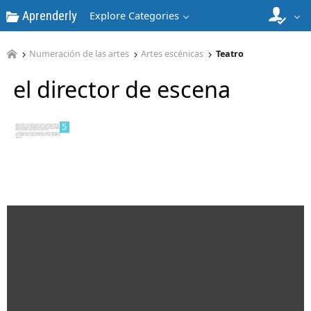
Aprenderly
Explore Categories
4
Numeración de las artes
Artes escénicas
Teatro
el director de escena
5
6
7