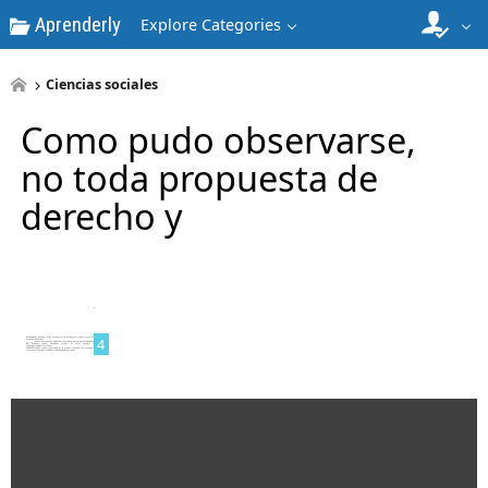
Aprenderly
Explore Categories
2
Ciencias sociales
Como pudo observarse,
no toda propuesta de
derecho y
3
4
5