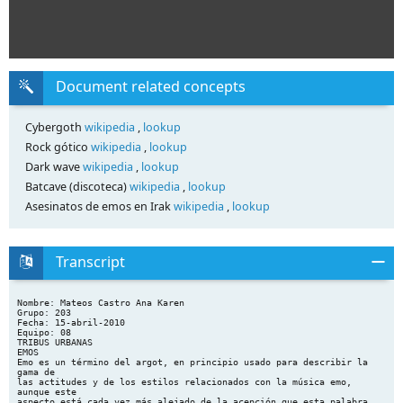
Document related concepts
Cybergoth
wikipedia
,
lookup
Rock gótico
wikipedia
,
lookup
Dark wave
wikipedia
,
lookup
Batcave (discoteca)
wikipedia
,
lookup
Asesinatos de emos en Irak
wikipedia
,
lookup
Transcript
Nombre: Mateos Castro Ana Karen
Grupo: 203
Fecha: 15-abril-2010
Equipo: 08
TRIBUS URBANAS
EMOS
Emo es un término del argot, en principio usado para describir la
gama de
las actitudes y de los estilos relacionados con la música emo,
aunque este
aspecto está cada vez más alejado de la acepción que esta palabra