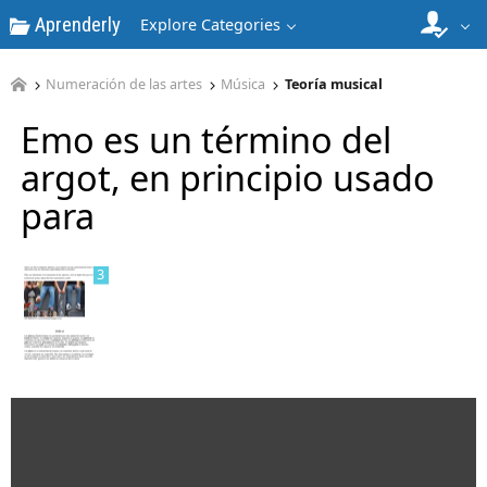
Aprenderly
Explore Categories
Numeración de las artes
Música
Teoría musical
Emo es un término del
2
argot, en principio usado
para
3
4