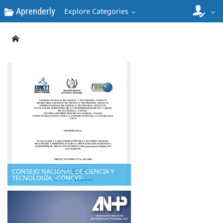
Aprenderly
Explore Categories
CONSEJO NACIONAL DE CIENCIA Y
TECNOLOGÍA, -CONCYT-