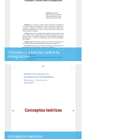
Conceptos y teorías sobre la
inmigración
conceptos teoricos