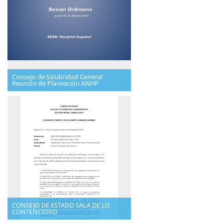
Consejo de Salubridad General
Reunión de Planeación ANHP
CONSEJO DE ESTADO SALA DE LO
CONTENCIOSO