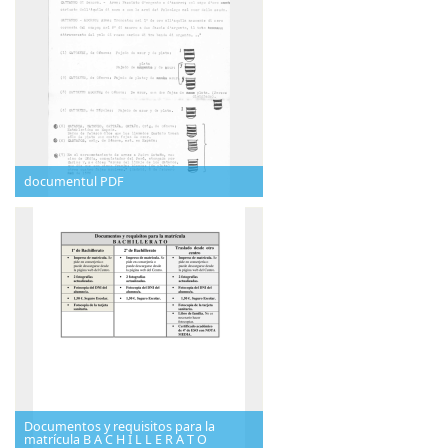
documentul PDF
Documentos y requisitos para la
matrícula B A C H I L L E R A T O