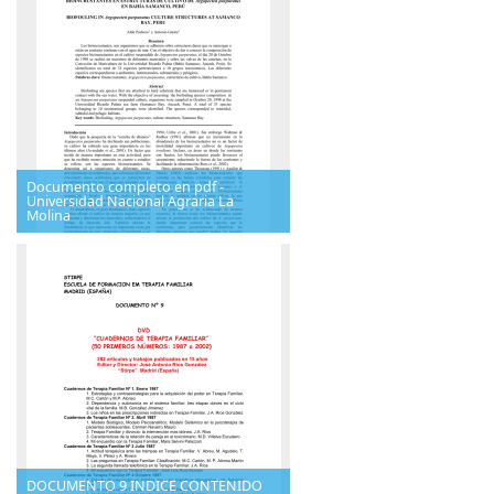
Documento completo en pdf -
Universidad Nacional Agraria La
Molina
DOCUMENTO 9 INDICE CONTENIDO