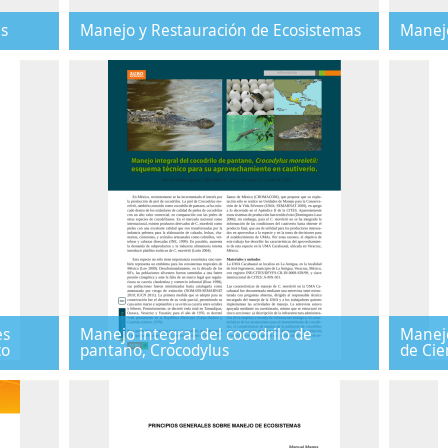
es
Manejo y Restauración de Ecosistemas
Manejo
es
Manejo integral del cocodrilo de
Manejo
co
pantano, Crocodylus
de Cie