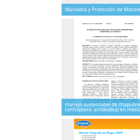
Maniobra y Protección de Motor
manejo sustentable de chapulin
(orthoptera: acridoidea) en méxi