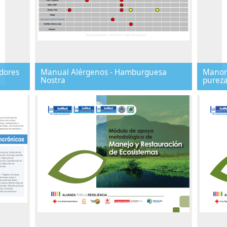
dores
Manual Alérgenos - Hamburguesa
Manore
Nostra
purez