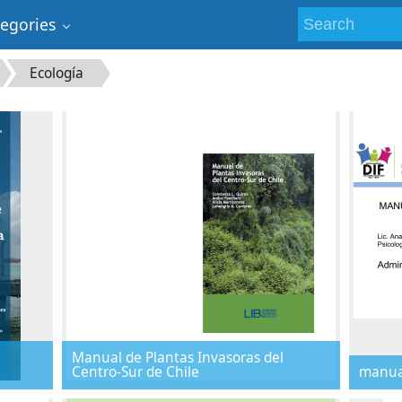
tegories
Ecología
Manual de Plantas Invasoras del
Centro-Sur de Chile
manual