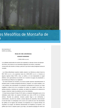
s Mesófilos de Montaña de
o