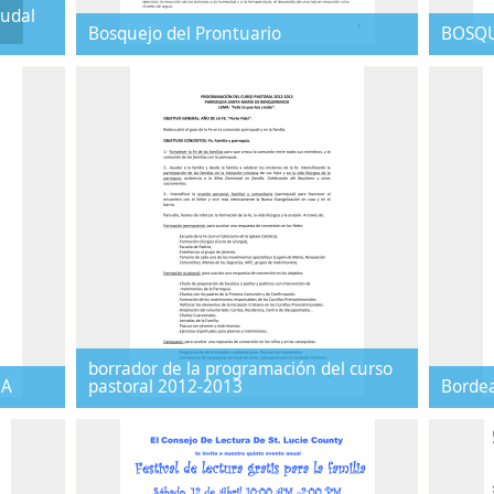
audal
Bosquejo del Prontuario
BOSQ
borrador de la programación del curso
MA
pastoral 2012-2013
Borde