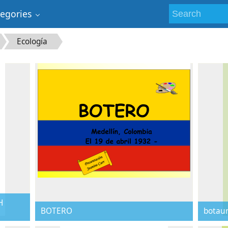
tegories
Ecología
H
BOTERO
botaur