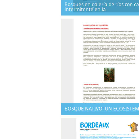
Bosques en galería de ríos con c
intermitente en la
BOSQUE NATIVO: UN ECOSISTE