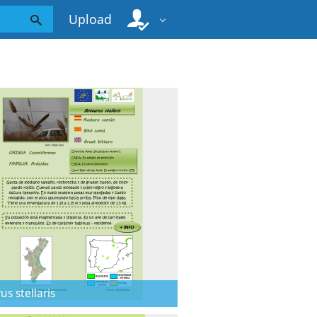
Upload
us stellaris