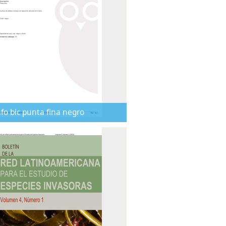
afo bic punta fina negro