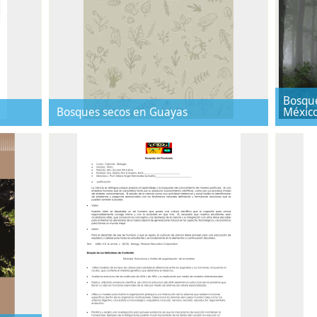
Bosque
Bosques secos en Guayas
Méxic