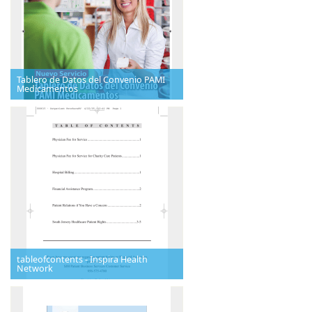
Tablero de Datos del Convenio PAMI
Medicamentos
tableofcontents - Inspira Health
Network