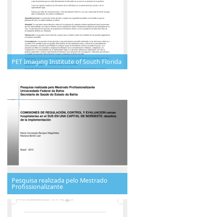
PET Imaging Institute of South Florida
Pesquisa realizada pelo Mestrado
Profissionalizante