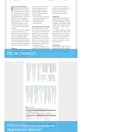
PIE DE CHARCOT
PI311S Financial Assistance
Application-Spanish