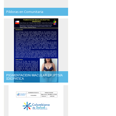
Pildoras en Comunitaria
PIGMENTACION MACULAR ERUPTIVA
IDIOPÁTICA