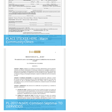
PLACE STICKER HERE - Marin
Community Clinics
PL-2017-N247C-Comision Séptima- TO
(SERVICIOS