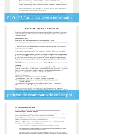
PHD1-F5 Consentimiento informado
petición de examinar o de copiar phi