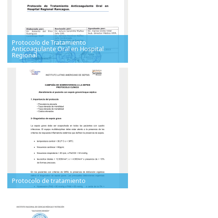
Protocolo de Tratamiento
Anticoagulante Oral en Hospital
Regional
Protocolo de tratamiento