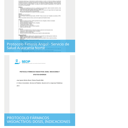
Protocolo Fimosis Angol - Servicio de
Salud Araucanía Norte
PROTOCOLO FÁRMACOS
VASOACTIVOS: DOSIS, INDICACIONES