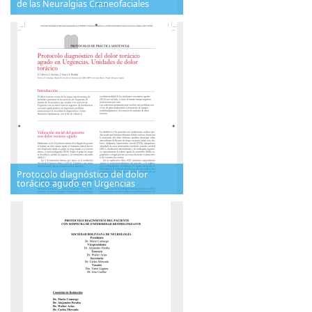
de las Neuralgias Craneofaciales
Protocolo diagnóstico del dolor
torácico agudo en Urgencias