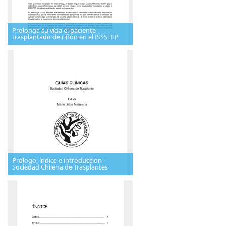
Prolonga su vida el paciente
trasplantado de riñón en el ISSSTEP
Prólogo, índice e introducción -
Sociedad Chilena de Trasplantes