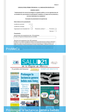
ProMeCu
Prolongar la lactancia genera bebés