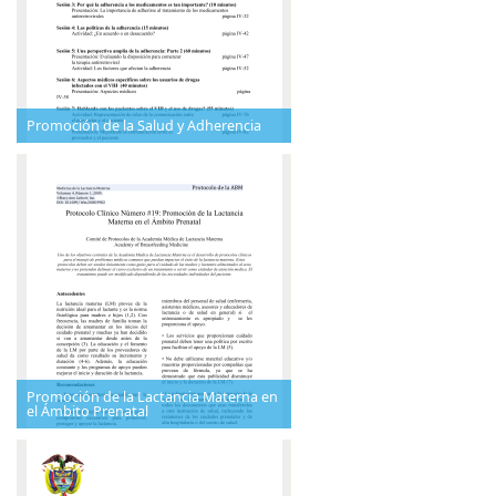
Promoción de la Salud y Adherencia
Promoción de la Lactancia Materna en
el Ámbito Prenatal