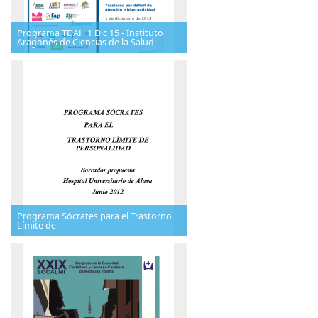
Programa TDAH 1 Dic 15 - Instituto
Aragonés de Ciencias de la Salud
Programa Sócrates para el Trastorno
Límite de