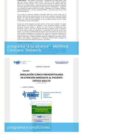
programa “a su alcance” - MidWest
Clinicians` Network
programa y condiciones