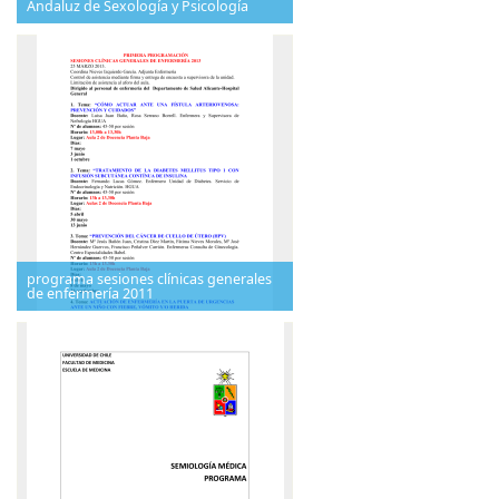
Andaluz de Sexología y Psicología
programa sesiones clínicas generales
de enfermería 2011