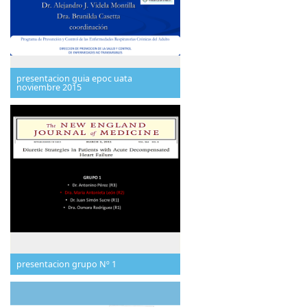
presentacion guia epoc uata
noviembre 2015
presentacion grupo Nº 1