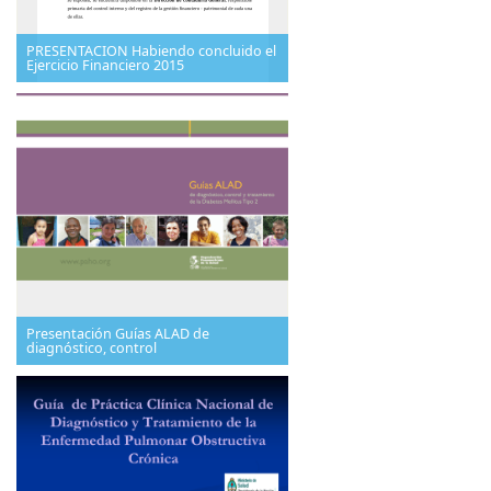
PRESENTACION Habiendo concluido el
Ejercicio Financiero 2015
Presentación Guías ALAD de
diagnóstico, control