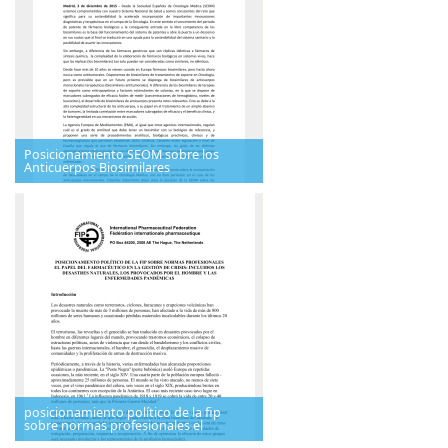
Posicionamiento SEOM sobre los
Anticuerpos Biosimilares
posicionamiento político de la fip
sobre normas profesionales el