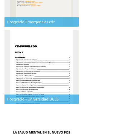
Posgrado Emergencias.cdr
Posgrado - Universidad UCES