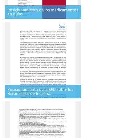
Posicionamiento de los medicamentos
en guías
Posicionamiento de la SED sobre los
Biosimilares de Insulina.