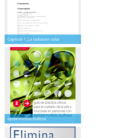
Capitulo 1_La radiacion solar
epidermolisis bullosa