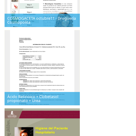
COSMOGACETA octubre11 - Droguería
Cosmopolita
Ácido Retinoico + Clobetasol
propionato + Urea