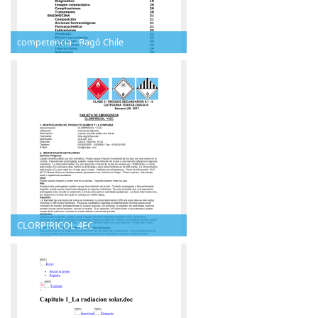
competencia - Bagó Chile
CLORPIRICOL 4EC