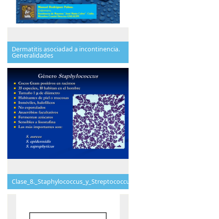
Dermatitis asociadad a incontinencia.
Generalidades
Clase_8._Staphylococcus_y_Streptococcus