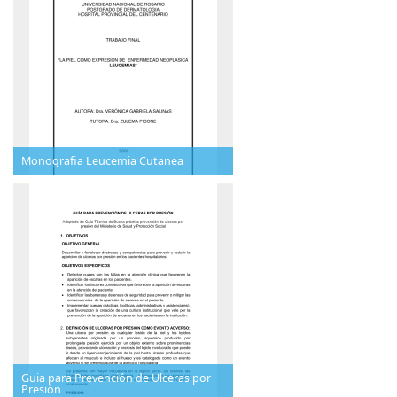
Monografia Leucemia Cutanea
Guia para Prevención de Ulceras por
Presión