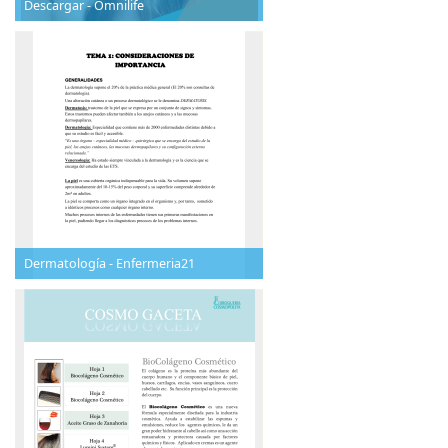
Descargar - Omnilife
Dermatología - Enfermeria21