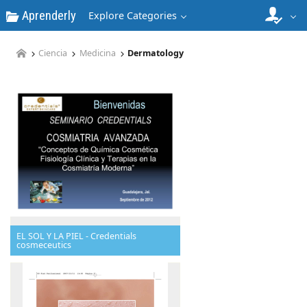
Aprenderly
Explore Categories
Ciencia
Medicina
Dermatology
EL SOL Y LA PIEL - Credentials
cosmeceutics