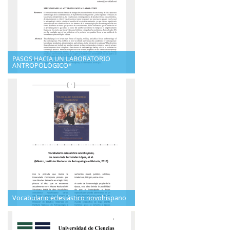
PASOS HACIA UN LABORATORIO
ANTROPOLÓGICO*
Vocabulario eclesiástico novohispano