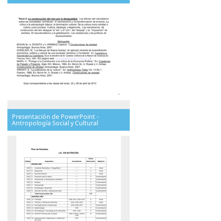
Presentación de PowerPoint -
Antropología Social y Cultural