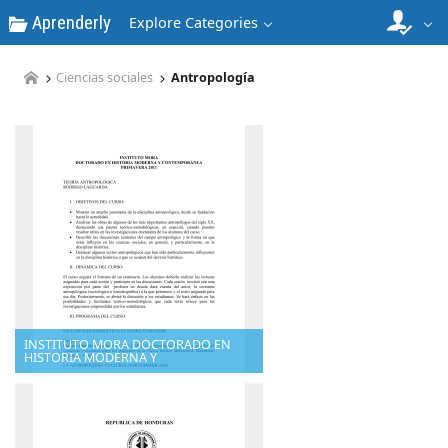
Aprenderly
Explore Categories
Ciencias sociales
Antropología
INSTITUTO MORA DOCTORADO EN
HISTORIA MODERNA Y