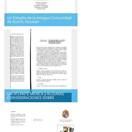
Un Estudio de la Antigua Comunidad
de XcoCh, Yucatan
UN ATLANTE MEXICA y ALGUNAS
CONSIDERACIONES SOBRE