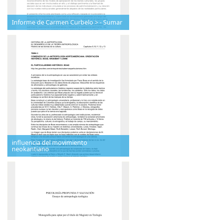
Informe de Carmen Curbelo > - Sumar
influencia del movimiento
neokantiano