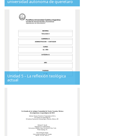
universidad autonoma de queretaro
Unidad 5 – La reflexión teológica
actual