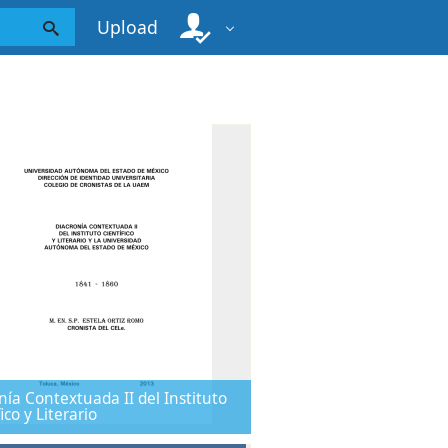
Upload
nía Contextuada II del Instituto
ico y Literario