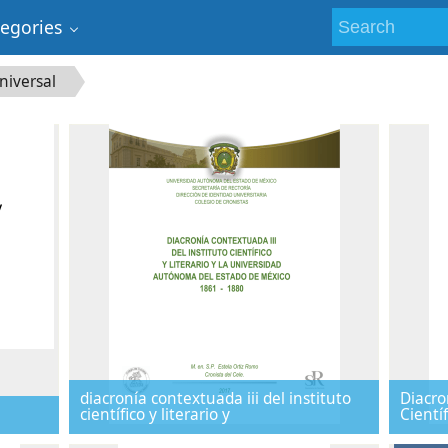
tegories
niversal
diacronía contextuada iii del instituto
Diacro
científico y literario y
Científ