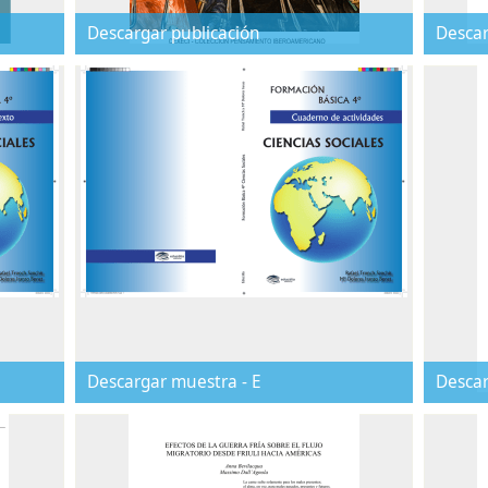
Descargar publicación
Descar
Descargar muestra - E
Desca