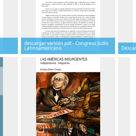
descargar versión pdf - Congreso Judío
Latinoamericano
Descar