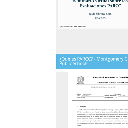
¿Qué es PARCC? - Montgomery C
Public Schools