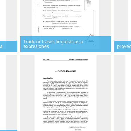
Traducir frases lingüísticas a
ca
expresiones
proyec