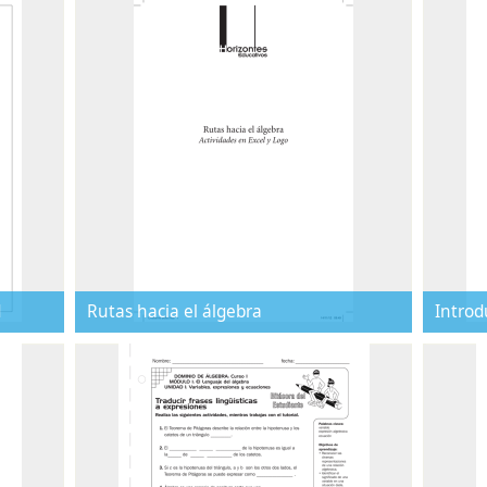
d
Rutas hacia el álgebra
Introd