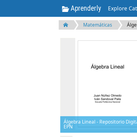
Aprenderly
Explore Ca
Matemáticas
Álge
Álgebra Lineal - Repositorio Digita
EPN