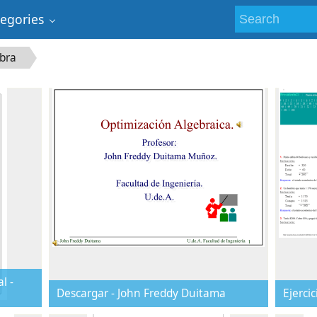
tegories
bra
l -
Descargar - John Freddy Duitama
Ejerci