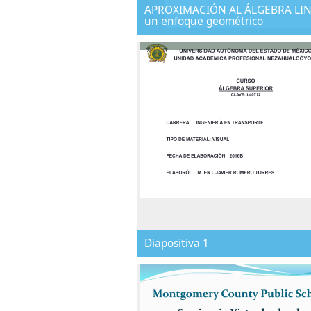
APROXIMACIÓN AL ÁLGEBRA LIN
un enfoque geométrico
Diapositiva 1