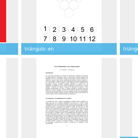
triángulo -en
triáng