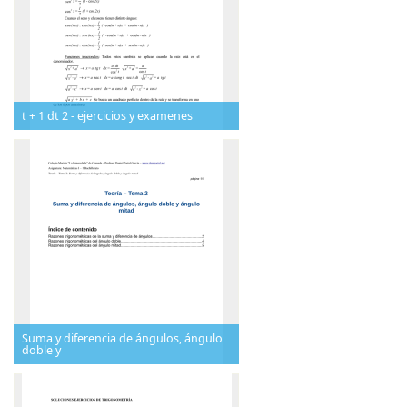
t + 1 dt 2 - ejercicios y examenes
Suma y diferencia de ángulos, ángulo
doble y