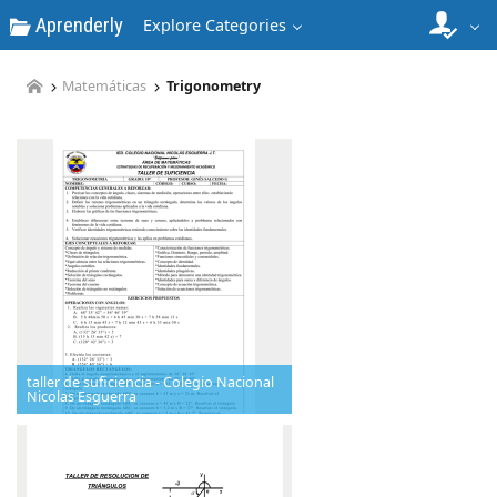
Aprenderly
Explore Categories
Matemáticas
Trigonometry
taller de suficiencia - Colegio Nacional
Nicolas Esguerra