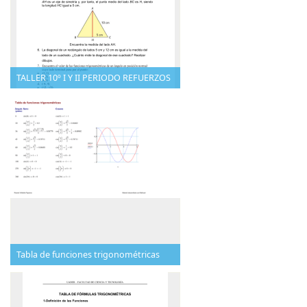
TALLER 10º I Y II PERIODO REFUERZOS
Tabla de funciones trigonométricas