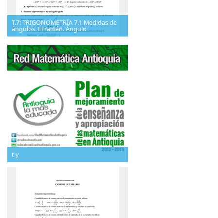
T.7: TRIGONOMETRÍA 7.1 Medidas de
ángulos. El radián. Ángulo
t y