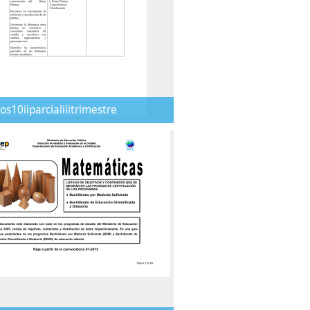
os10iiparcialiiitrimestre