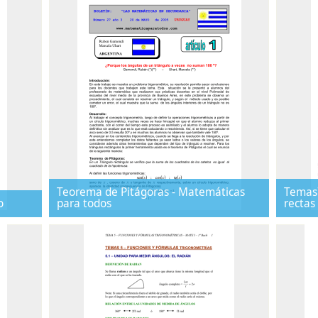
Teorema de Pitágoras - Matemáticas
Temas7
o
para todos
rectas