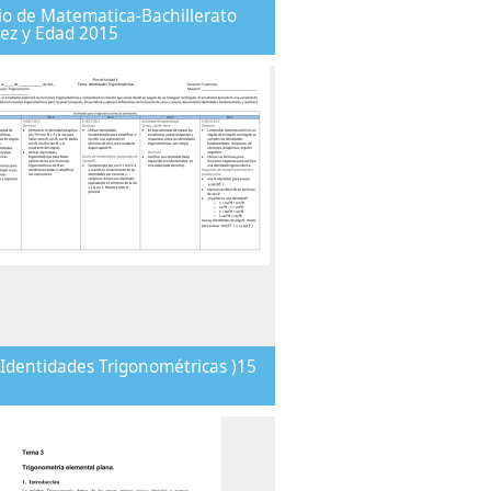
o de Matematica-Bachillerato
ez y Edad 2015
Identidades Trigonométricas )15