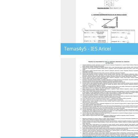
Temas4y5 - IES Aricel