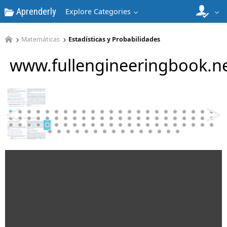
Aprenderly
Explore Categories
Matemáticas
Estadísticas y Probabilidades
www.fullengineeringbook.n
5
<
>
6
7