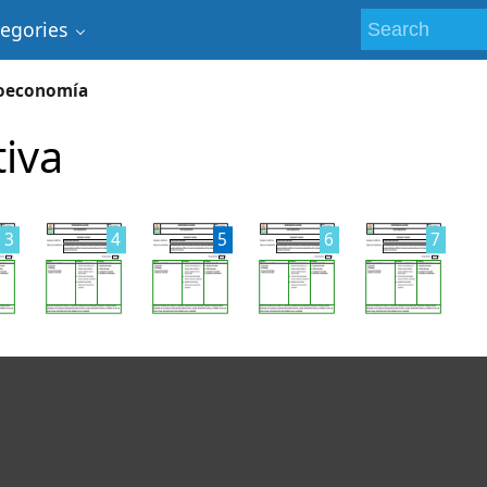
tegories
oeconomía
tiva
3
4
5
6
7