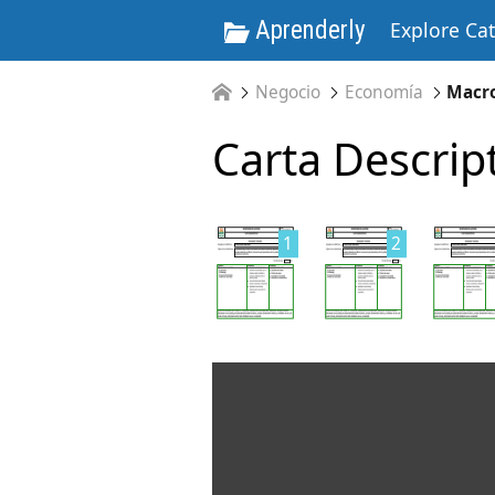
Aprenderly
Explore Ca
Negocio
Economía
Macr
Carta Descrip
1
2