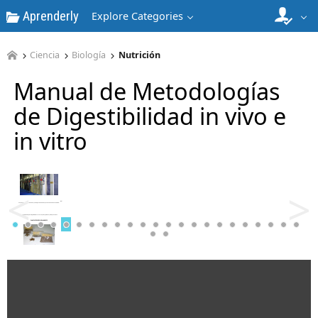
Aprenderly
Explore Categories
4
Ciencia
Biología
Nutrición
Manual de Metodologías
de Digestibilidad in vivo e
in vitro
5
<
>
6
7