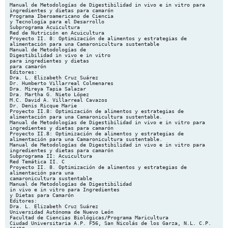
Manual de Metodologías de Digestibilidad in vivo e in vitro para ingredientes y dietas para camarón Programa Iberoamericano de Ciencia y Tecnología para el Desarrollo Subprograma Acuicultura Red de Nutrición en Acuicultura Proyecto II. 8: Optimización de alimentos y estrategias de alimentación para una Camaronicultura sustentable Manual de Metodologías de Digestibilidad in vivo e in vitro para ingredientes y dietas para camarón Editores: Dra. L. Elizabeth Cruz Suárez Dr. Humberto Villarreal Colmenares Dra. Mireya Tapia Salazar Dra. Martha G. Nieto López M.C. David A. Villarreal Cavazos Dr. Denis Ricque Marie Proyecto II.8: Optimización de alimentos y estrategias de alimentación para una Camaronicultura sustentable. Manual de Metodologías de Digestibilidad in vivo e in vitro para ingredientes y dietas para camarón Proyecto II.8: Optimización de alimentos y estrategias de alimentación para una Camaronicultura sustentable. Manual de Metodologías de Digestibilidad in vivo e in vitro para ingredientes y dietas para camarón Subprograma II: Acuicultura Red Temática II. C Proyecto II. 8. Optimización de alimentos y estrategias de alimentación para una camaronicultura sustentable Manual de Metodologías de Digestibilidad in vivo e in vitro para Ingredientes y Dietas para Camarón Editores: Dra. L. Elizabeth Cruz Suárez Universidad Autónoma de Nuevo León Facultad de Ciencias Biológicas/Programa Maricultura Ciudad Universitaria A.P. F56, San Nicolás de los Garza, N.L. C.P. 66450 Dr. Humberto Villarreal Colmenares Centro de Investigaciones Biológicas del Noroeste, S.C. La Paz, B.C.S. 23090, Baja California Sur, México Ciudad Universitaria A.P. F56, San Nicolás de los Garza, N.L. C.P. 66450 Dra. Mireya Tapia Salazar Dra. Martha G. Nieto López M.C. David A. Villarreal Cavazos Dr. Denis Ricque Marie Universidad Autónoma de Nuevo León Facultad de Ciencias Biológicas/Programa Maricultura Ciudad Universitaria A.P. F56, San Nicolás de los Garza, N.L. C.P. 66450 Proyecto II.8: Optimización de alimentos y estrategias de alimentación para una Camaronicultura sustentable. Manual de Metodologías de Digestibilidad in vivo e in vitro para ingredientes y dietas para camarón Prohibida la reproducción total o parcial por cualquier medio o método, sin autorización previa de los autores. Ilustración de portada: Fotos tomadas por Dra. Martha G. Nieto López y Dr. Luis O. Peña. Impreso en: Imprenta Universitaria Editorial: Universidad Autónoma de Nuevo León ISBN: 978-607-433-020-5 Se terminó de imprimir en la Imprenta Universitaria UANL, Ciudad Universitaria, San Nicolás de los Garza, Nuevo León, en Octubre, 2008. Como citar: Autores del escrito. 2008. Nombre del capítulo. Editores: L. Elizabeth Cruz Suárez, Humberto Villarreal Colmenares, Mireya Tapia Salazar, Martha G. Nieto López, David A. Villarreal Cavazos y Denis Ricque Marie. Manual de Metodologías de Digestibilidad in vivo e in vitro para Ingredientes y Dietas para Camarón. Universidad Autónoma de Nuevo León, Mty., N.L., México. ISBN: 978-607-433-020-5. No. pp. Proyecto II.8: Optimización de alimentos y estrategias de alimentación para una Camaronicultura sustentable. Manual de Metodologías de Digestibilidad in vivo e in vitro para ingredientes y dietas para camarón PREFACIO En la actualidad debido al gran incremento que ha sufrido el costo de las materias primas las necesidades de formular alimentos balanceados para camarón en base a nutrientes digestibles y de técnicas rápidas de control de calidad de materias primas, son imperativas. Sin embargo, aunque el número de publicaciones internacionales que reportan datos de digestibilidad in vivo e in vitro de alimentos, ingredientes y nutrientes está en aumento, la información generada es difícil de comparar y aun más de transferir a la industria. Con la finalidad de conocer y comparar las metodologías de digestibilidad in vivo e in vitro desarrolladas por diferentes instituciones y discutir los factores que afectan la validez y la precisión de estas estimaciones en camarones pendidos, se realizó en junio de 2005, con el apoyo de la Universidad Autónoma de Nuevo León (UANL) y del Programa Iberoamericano de Ciencia y Tecnología para el Desarrollo (CYTED) (situada en la Ciudad de San Nicolás de los Garza, Nuevo León, México, un taller de trabajo internacional con expertos en el tema. En este libro se integran los frutos de ese taller y se pone al alcance de sus lectores un Manual donde se presentan las metodologías utilizadas o desarrolladas por investigadores de las diferentes instituciones participantes: Centro de Investigaciones Biológicas del Noroeste (CIBNor), Centro de Investigación en Alimentación y Desarrollo (CIAD), Programa Maricultura de la Universidad Autónoma de Nuevo León (UANL) (México), Centro Nacional de Acuicultura e Investigaciones Marinas (CENAIM) (Ecuador), Universidad de la Habana (Cuba), Universidad Nacional del Mar de Plata (UNMP)(Argentina), A u s t r a l i an C o m mo n w e a l t h S c i e n t i f i c a n d I n d u s t r i al Resea rch O rg a n i sa t i o n CSIRO (Australia), Dr. Divakaran (Investigador retirado, Texas) y de Texas A & M University (TAMU) (Estados Unidos). El libro consta de 2 secciones, una sobre métodos de digestibilidad in vivo y otra sobre métodos de digestibilidad in vitro en camarones. Adicionalmente se incluye un capítulo sobre digestibilidad in vivo en langosta. En cada capítulo se describe a detalle la metodología desarrollada o implementada por cada laboratorio, con algunos ejemplos de resultados obtenidos, así como los métodos de análisis químicos usados y un listado de trabajos publicados sobre el tema por cada Institución. Para facilitar un análisis global de las metodologías, al final de cada sección, se presenta un capitulo de integración. En el caso de la digestibilidad in vivo se resume algunos aspectos o variables propias de las metodologías usadas por cada Institución que son importantes de comparar y de considerar cuando se quiera implementar la determinación de digestibilidad en un laboratorio o cuando se desee hacer uso práctico de datos publicados. Adicionalmente, se proponen recomendaciones de estandarización en los pasos de la metodología donde Proyecto II.8: Optimización de alimentos y estrategias de alimentación para una Camaronicultura sustentable. Manual de Metodologías de Digestibilidad in vivo e in vitro para ingredientes y dietas para camarón esto es factible y en los pasos que tienen diferentes formas de realizarse, tomando en consideración el hecho de que cada laboratorio cuenta con equipos e infraestructura diferente; en lugar de proponer una estrategia estandarizada, se resaltan los factores de procedimiento que afectan la validez y la precisión de los resultados para que estos sean contemplados en su momento. No obstante, al usuario de este manual se le recomienda leer las experiencias de todos los laboratorios para aprovechar las estrategias implementadas por cada grupo y después, en base a sus posibilidades, implementar o mejorar su propia metodología de la mejor manera. Cabe mencionar que este Taller fue muy provechoso ya que todos los participantes regresaron a sus respectivos laboratorios con ideas para mejorar algún aspecto de su metodología y para plantear protocolos con incógnitas que aún falta por resolver. Un agradecimiento a todos los investigadores y a las Instituciones participantes. Esperamos que este Manual contribuya con el desarrollo de alimentos balanceados altamente digestibles que promuevan el desarrollo de una camaronicultura sustentable en Iberoamérica y el Mundo. Lucia Elizabeth Cruz Suárez Proyecto II.8: Optimización de alimentos y estrategias de alimentación para una Camaronicultura sustentable. Manual de Metodologías de Digestibilidad in vivo e in vitro para ingredientes y dietas para camarón Lista de autores Revisión de la Metodología Utilizada para Determinar la Digestibilidad Aparente de Nutrientes en Camarones Peneidos Marinos Joe M. Fox y Addison L. Lawrence 1 Métodos Utilizados por la Universidad Nacional de Mar del Plata para la Medición de Digestibilidad in vivo e in vitro en Camarón Jorge L. Fenucci 18 Método Utilizado en el CIAD para Medir la Digestibilidad in 35 vivo en Camarón Crisantema Hernández, Blanca González Rodríguez, Isabel Abdo de la Parra, Leticia García Rico y Carlos Martínez Palacios Métodos utilizados por la Universidad Autónoma de Nuevo León para determinar la digestibilidad in vivo en camarón Lucia Elizabeth Cruz-Suárez, Martha Nieto-López, Mireya Tapia-Salazar, Claudio Guajardo-Barbosa, David Villarreal-Cavazos, Alberto PeñaRodriguez, Denis Ricque-Marie 48 Método Utilizado en el Centro Nacional de Acuicultura e Investigaciones Marinas (CENAIM) Ecuador para Medir la Digestibilidad in vivo en Camarón Yela Paredes y César Molina 84 Método Usado en el CSIRO para Medir la Digestibilidad in 108 vivo en Camarón D.M. Smith, S.J. Tabrett, S.J. Irvin - Metodologías utilizadas en el Laboratorio de Nutrición Acuícola del CIBNOR para determinar la digestibilidad in vivo de nutrimentos de alimentos e ingredientes en camarón y langosta de agua dulce Roberto Civera Cerecedo, Ernesto Goytortúa Bores, Sonia Rocha Meza y Dolores Rondero Astorga 122 Proyecto II.8: Optimización de alimentos y estrategias de alimentación para una Camaronicultura sustentable. Manual de Metodologías de Digestibilidad in vivo e in vitro para ingredientes y dietas para camarón Método Desarrollado por el CSIRO para Digestibilidad en langosta P. ornatus S.J. Tabrett, S.J. Irvin, D.M. Smith, K.C. Williams Medir la 167 Camarón (Litopenaeus vannamei): Méritos de Estudios in vitro para Diseñar Métodos de Digestibilidad in vivo Subramanian Divakaran, D.V.M. 176 - Integración y Análisis Global de las Metodologías de Digestibilidad in vivo presentadas en este Libro L. Elizabeth Cruz-Suárez, Denis Ricque Marie y Mireya Tapia Salazar 180 - Métodos Utilizados por la Universidad Autónoma de Nuevo León para la Medición de Digestibilidad in vitro para Camarón Martha G