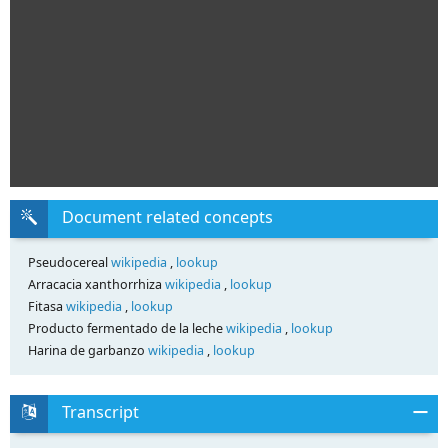
Document related concepts
Pseudocereal
wikipedia
,
lookup
Arracacia xanthorrhiza
wikipedia
,
lookup
Fitasa
wikipedia
,
lookup
Producto fermentado de la leche
wikipedia
,
lookup
Harina de garbanzo
wikipedia
,
lookup
Transcript