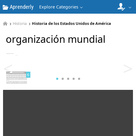
Aprenderly
Explore Categories
Historia
Historia de los Estados Unidos de América
organización mundial
5
<
>
6
7