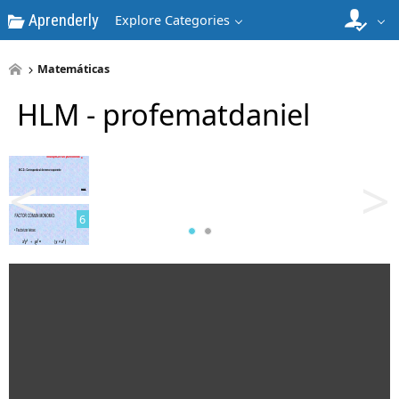
Aprenderly
Explore Categories
Matemáticas
HLM - profematdaniel
5
<
>
6
7