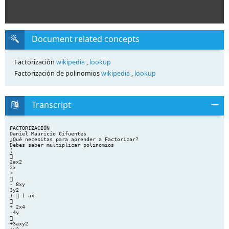
Document related concepts
Factorización
wikipedia
,
lookup
Factorización de polinomios
wikipedia
,
lookup
Transcript
FACTORIZACIÓN
Daniel Mauricio Cifuentes
¿Qué necesitas para aprender a Factorizar?
Debes saber multiplicar polinomios
(

2ax2
2x
+

- 8xy
3y2
)  ( ax

+ 2x4
-4y

+3axy2