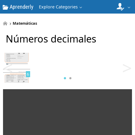
Aprenderly
Explore Categories
Matemáticas
Números decimales
5
<
>
6
7