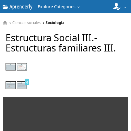
Aprenderly
Explore Categories
2
Ciencias sociales
Sociología
Estructura Social III.-
Estructuras familiares III.
3
4
5