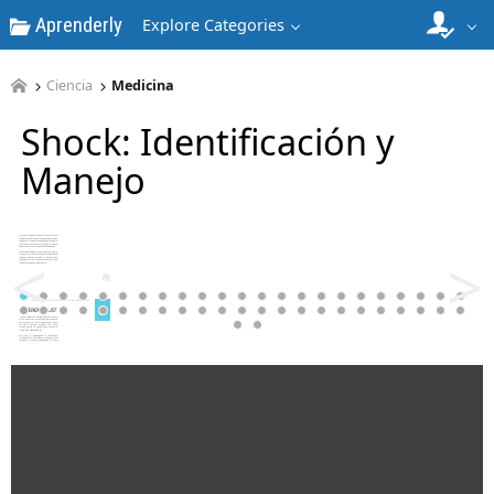
Aprenderly
Explore Categories
4
Ciencia
Medicina
Shock: Identificación y
Manejo
5
<
>
6
7