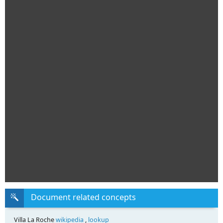
Document related concepts
Villa La Roche
wikipedia
,
lookup