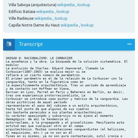
Villa Saboya (arquitectura)
wikipedia
,
lookup
Edificio Itatiaia
wikipedia
,
lookup
Ville Radieuse
wikipedia
,
lookup
Capilla Notre Dame du Haut
wikipedia
,
lookup
Transcript
UNIDAD 8: RACIONALISMO: LE CORBUSIER La enseñanza y la obra. La búsqueda de la solución sistemática. El modulor La evolución de Charles- Eduard Jeanneret, llamado Le Corbusier(1887-1965) se explica mejor si se refiere a un cierto número de parámetros. El primer parámetro es el de la relación de Le Corbusier con la vanguardia, tanto en la figurativa como en la específicamente arquitectónica. Tras un período de aprendizaje y de contacto con Hoffman en Viena, Garnier en Lyon, Perret en París y Beherens en Berlín, es decir, tras una experiencia protorracionalista, Le Corbusier se introduce como pintor y teórico de la vanguardia. Las obras pictóricas de aquel período representaron el paso del cubismo a un estilo arquitectónico, hasta tal punto de que algunos de sus cuadros son bastante parecidos a sus plantas arquitectónicas. Su carácter apasionado y subversivo no es ajeno al momento demagógico: de ahí la tendencia al autorreclamo, a la propaganda y al proselitismo. Manifiesta esta actitud mas que cualquier otro en el campo arquitectónico. Muchas connotaciones vanguardistas (el belicismo, el maquinismo, etc.) ya no son en él fines en si mismos, ya no son pura contestación, sutil ironía o actitudes negativas, sino anticipaciones de la evolución de los movimientos en vigor, confianza iluminista en que todo depende del planteamiento racional y correcto de los problemas, en que la arquitectura por si sola es capaz de corregir muchas de las contradicciones de la sociedad. El segundo punto de referencia para estudiar la aportación de Le Corbusier al racionalismo es el de la vivienda mínima. Las premisas sociológicas son las mismas que las de los racionalistas alemanes, pero en el arquitecto suizo adquieren una acentuación mas nítida y una referencia mas decidida a un fenómeno ya muy difundido en la producción industrial: el estándar. Este responde a motivos de eficacia, de precisión, de orden, y por tanto de belleza: “La arquitectura actúa según el estándar...La arquitectura es imagen plástica, es especulación intelectual, es matemática superior...El estándar, impuesto por las leyes de las relaciones, es una necesidad económica y social...hace falta tender al establecimiento del estándar para afrontar el problema de la perfección (la belleza)”. “Hace falta considerar a la vivienda como una máquina para habitar o como un objeto útil”. Sus famosos cinco puntos para una nueva arquitectura constituyeron indudablemente una aportación original, reflejan, sin embargo, la exigencia presente en todo el desarrollo de la arquitectura contemporánea, de codificar el propio lenguaje. Representan, por así decirlo, un subcódigo, pero de tal entidad e influencia que ha pasado a formar parte integrante de todo el estilo racionalista. Estos cinco puntos son: los “pilotis”, la cubierta-jardín, la planta libre, las ventanas horizontales y la fachada libre, permitidos por el uso de la tecnología moderna y en particular por el hormigón armado. En efecto, es gracias a estos recursos por los que es posible sostener una construcción mediante pilares muy delgados, realizar una cubierta plana capaz de soportar el peso de la nieve, disponer una planta libre de gruesos muros estructurales, abrir ventanas de la longitud deseada, puesto que el muro de fachada ya no es portante, sino que apoya en voladizos de los forjados; este último principio constructivo permite disponer de una fachada libre de elementos verticales de soporte. Este último punto ha contribuido, por su composición, a la investigación de los trazados reguladores y de la nueva escala dimensional antropométrica, el modulor, elaborado por Le Corbusier en torno a 1940 en sustitución del sistema métrico decimal. El tema de la urbanística es el que mas se refleja en la paciente investigación del maestro, y el sector en el que mas se aleja de sus contemporáneos. En la práctica apunta a la separación de los edificios respecto de la calle, que en las disposiciones tradicionales funciona como un pasillo; sugiere el distanciamiento de los edificios entre ellos, construyéndolos lo mas altos posibles, y compensando este desarrollo en vertical con amplias zonas verdes; la simplificación máxima de la red viaria, diferenciando sin embargo las funciones; la disposición de calles en el propio interior de los grandes inmuebles residenciales, dotados de servicios colectivos, asilos, espacios para el deporte; la separación de las zonas industriales y los centros direccionales, aún también con grandes zonas verdes, de las áreas residenciales, con las que deberían estar estrechamente relacionadas para no crear movimientos pendulares. Es indudable que las piezas del gran mosaico urbanístico que son sus exponentes, es decir, los rascacielos cruciformes o en Y, los edificios de plieges sucesivos, los immueble-villas, las unités d’habitation, siguen siendo las propuestas de arquitectura a escala urbana mas significativas surgidas en el ámbito del código racionalista y de todo el Movimiento Moderno. Y no solo esto, sino que una vez configurados, todos estos edificios y soluciones, por su carácter lógico y clasicista, han podido traducirse en normas, en factores comunicables y transmisibles, de ahí su actualidad y su capacidad para afrontar la comparación con las propuestas mas avanzadas y recientes, la mayor parte de las cuales son derivadas de la lección de Le Corbusier. Reduciendo y llevando los problemas a los caso límites, encontró la manera mas adecuada para su difusión, intituyó la enorme capacidad de penetración de los eslóganes y de su visualización en el hombre de la calle y en la administración. DE FUSCO(291-311) Al igual que Gropius, Le Corbusier se propone superar el contraste entre progreso técnico e involución artística, entre resultados cuantitativos y cualitativos, pero de acuerdo con la tradición francesa, define técnica y arte como dos valores paralelos: “El ingeniero inspirado en la ley de la economía y guiado por el cálculo, nos pone de acuerdo con las leyes del universo; el arquitecto, por la disposición que imprime a las formas, realiza un orden que es pura creación de su espíritu”. En Francia no se forma ningún régimen autoritario de tipo nazi, fascista o estalinista; pero en cambio, asiste a partir de 1934 a una radicalización de la lucha política y a un creciente malestar económico, que se refleja en la producción de edificios y en las condiciones del debate cultural, llegando a eliminar casi totalmente cualquier ocasión de trabajar a los arquitectos modernos. Le Corbusier es el principal protagonista de las polémicas sobre arquitectura moderna y, en consecuencia, es el primero en sufrir los efectos de la represión que excluye a los arquitectos modernos de los encargos públicos y de gran parte de la construcción privada. Después de 1933 realiza pequeñas construcciones para una clientela limitada, como hizo ya en los años ‘20, pero no repite las experiencias de aquel período, sino que aprovecha estas ocasiones para experimentar nuevos sistemas constructivos y nuevos standards funcionales, que anticipan de manera sorprendente las tendencias de la arquitectura europea en el decenio sucesivo. El concepto de brise-soleil lo pone a punto durante aquellos años; se trata al principio, de una simple solución técnica, es decir, una pantalla para defenderse de los rayos del sol; mas tarde se convierte en una galería transitable, lo que impone una estructura externa de hormigón armado, dejando en hueco los tabiques y las vidrieras. Le Corbusier está armado de una metodología urbanística ampliamente desarrollada en teoría, y su problema preliminar es la búsqueda de la escala adecuada dentro de la cual pueda desarrollarse una intervención arquitectónica global, que reúna en un organismo unitario cierto número de células residenciales y sus servicios comunes. Nace así el concepto de la unité d’habitation que Le Corbusier ha madurado lentamente durante toda su vida, ya que el punto de partida se remonta a 1907 y la primera formulación arquitectónica se sitúa en 1922, con el inmueble-villas. La actividad de Le Corbusier desde hacia unos 10 años era casi exclusivamente teórica; inmediatamente después de la guerra asiste a los primeros intentos de reconstrucción brindando las propuestas mas variadas -las casas montadas en seco, las escuelas volantes para evacuados, etc.-, enuncia sus conceptos arquitectónicos y urbanísticos -el brise-soleil, los cuatro caminos, las cuatro funciones de la urbanística, los tres asentamientos humanos, el modulor, etc.-. En los comentarios y declaraciones escritas en los últimos años puede persivirse un cambio de tono; su acento se vuelve íntimo, autobiográfico, sin perder por ello su acostumbrada disponibilidad en las relaciones con los demás. Frente a sus últimas obras -que han sido cambiadas por algunos como evasiones en las esferas incontrolables de la poesía pura- se nota un natural retorno a lo interior y un deseo de recapitulación. BENEVOLO(480, 633, 648-651, 809-811, 901-905) Una y otra vez volvió Le Corbusier a la necesidad de belleza que siente el hombre, y la explicó de dos modos: como el resultado del uso de formas elementales y de proporciones geométricas, y como efecto de la adaptación funcional, y decía: “Una cosa es bella cuando responde a la necesidad”, pensaba, también que la arquitectura es “algo capaz de producir gente feliz”. Llegamos aquí al fondo mismo del credo funcionalista: que los problemas sociales y humanos de nuestra época son, en gran medida, productos de un entorno falso y deficiente, y que la condición humana puede mejorarse mediante una nueva arquitectura que reconquiste los valores verdaderos y fundamentales. El Funcionalismo halló su manifestación mas representativa en los proyectos y las teorías de Le Corbusier. Sus puntos de partida fueron la protesta contra las inhumanas condiciones de vida de las ciudades industriales del siglo XIX y el sueño de una ciudad verde; él propuso la “ciudad jardín vertical”, es decir una gran unidad de habitaci