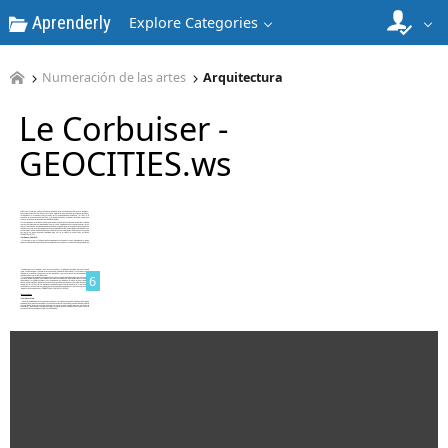
Aprenderly
Explore Categories
4
Numeración de las artes
Arquitectura
Le Corbuiser -
GEOCITIES.ws
5
6
7