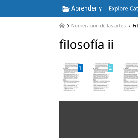
Aprenderly
Explore Ca
Numeración de las artes
Fi
filosofía ii
1
2