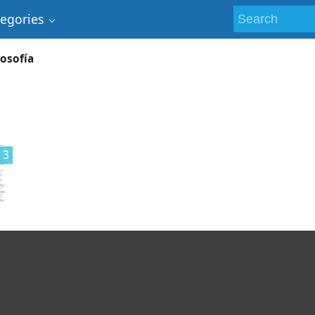
tegories
losofía
3